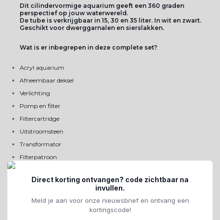
Dit cilindervormige aquarium geeft een 360 graden
perspectief op jouw waterwereld.
De tube is verkrijgbaar in 15, 30 en 35 liter. In wit en zwart.
Geschikt voor dwerggarnalen en sierslakken.
Wat is er inbegrepen in deze complete set?
Acryl aquarium
Afneembaar deksel
Verlichting
Pomp en filter
Filtercartridge
Uitstroomsteen
Transformator
Filterpatroon
Keramische media
Direct korting ontvangen? code zichtbaar na
Waterbehandeling
invullen.
Handleiding
Meld je aan voor onze nieuwsbrief en ontvang een
kortingscode!
De biorb tube is gemaakt van extreem helder en lichtgewicht acryl.