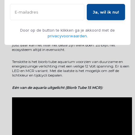
Maar vergis je niet, dit materiaal is ongelofelijk sterk en wordt zelfs in
vliegtuig voorruiten gebruikt. Een ander voordeel van acryl is dat het
de isolerend werkt, het warmteverlies is gering.
Ja, wil ik nu!
Filter en verlichting
Door op de button te klikken ga je akkoord met de
Installatie is kinderspel! In enkele stappen is het aquarium klaar voor
privacyvoorwaarden
.
gebruik. Ook het onderhoud is vrijwel moeiteloos dankzij het
uitstekende bodemfilter. Op de bodem komt het meeste vuil neer, en
juist daar kan het filter het beste zijn werk doen. Zo blijft het
ecosysteem altijd in evenwicht.
Tenslotte is het biorb tube aquarium voorzien van duurzame en
energiezuinige verlichting met een veilige 12 Volt spanning. Er is een
LED en MCR variant. Met die laatste is het mogelijk om zelf de
lichtkleur en tijdcycli bepalen.
Eén van de aquaria uitgelicht (Biorb Tube 15 MCR):