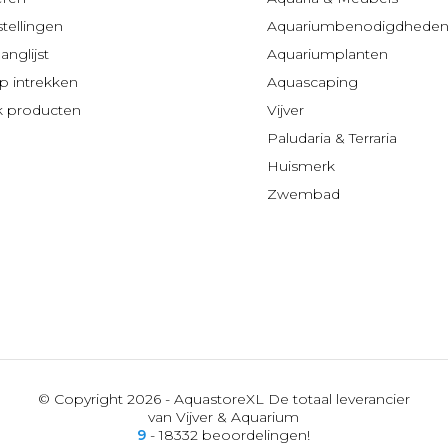
stellingen
Aquariumbenodigdhede
anglijst
Aquariumplanten
 intrekken
Aquascaping
jk producten
Vijver
Paludaria & Terraria
Huismerk
Zwembad
© Copyright 2026 - AquastoreXL De totaal leverancier
van Vijver & Aquarium
9
- 18332 beoordelingen!