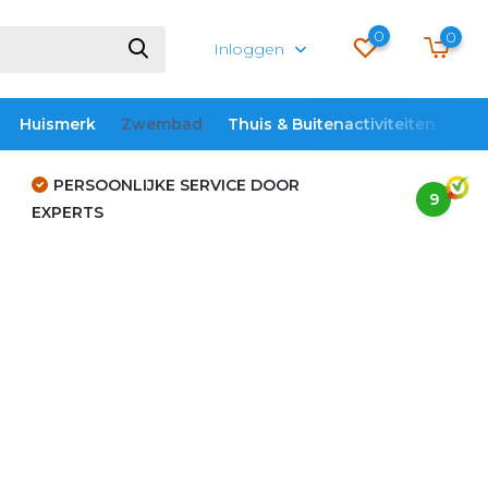
0
0
Inloggen
Huismerk
Zwembad
Thuis & Buitenactiviteiten
ME
PERSOONLIJKE SERVICE DOOR
9
EXPERTS