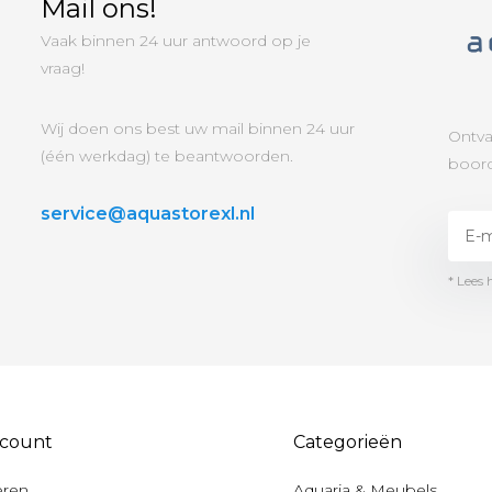
Mail ons!
Vaak binnen 24 uur antwoord op je
vraag!
Wij doen ons best uw mail binnen 24 uur
Ontva
(één werkdag) te beantwoorden.
boord
service@aquastorexl.nl
* Lees 
ccount
Categorieën
eren
Aquaria & Meubels