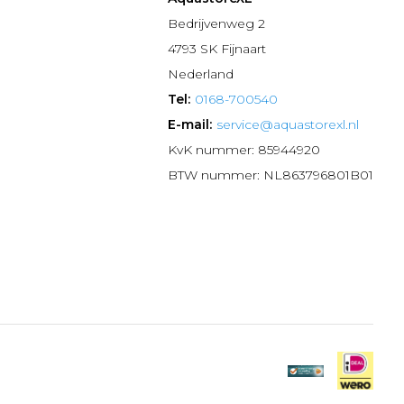
n
Bedrijvenweg 2
4793 SK Fijnaart
Nederland
Tel:
0168-700540
E-mail:
service@aquastorexl.nl
KvK nummer: 85944920
BTW nummer: NL863796801B01