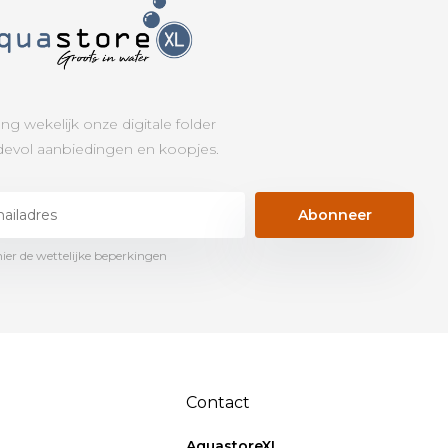
ng wekelijk onze digitale folder
evol aanbiedingen en koopjes.
Abonneer
hier de wettelijke beperkingen
Contact
AquastoreXL