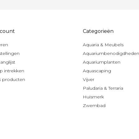
ccount
Categorieën
eren
Aquaria & Meubels
stellingen
Aquariumbenodigdhede
anglijst
Aquariumplanten
 intrekken
Aquascaping
jk producten
Vijver
Paludaria & Terraria
Huismerk
Zwembad