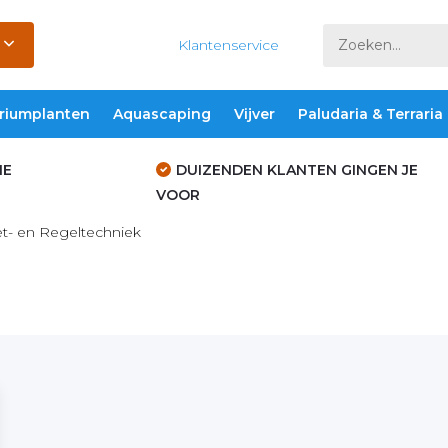
Klantenservice
riumplanten
Aquascaping
Vijver
Paludaria & Terraria
IE
DUIZENDEN KLANTEN GINGEN JE
VOOR
t- en Regeltechniek