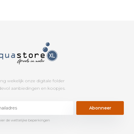
ng wekelijk onze digitale folder
evol aanbiedingen en koopjes.
Abonneer
hier de wettelijke beperkingen