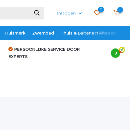
0
0
Inloggen
Huismerk
Zwembad
Thuis & Buitenactiviteiten
ME
PERSOONLIJKE SERVICE DOOR
9
EXPERTS