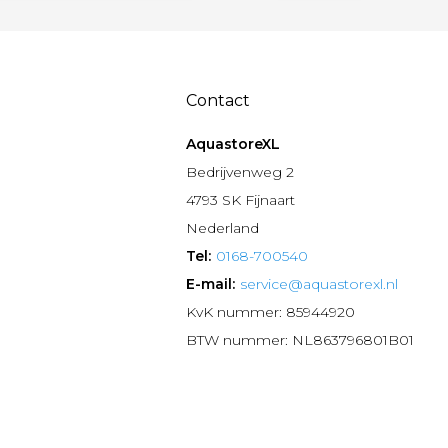
Contact
AquastoreXL
n
Bedrijvenweg 2
4793 SK Fijnaart
Nederland
Tel:
0168-700540
E-mail:
service@aquastorexl.nl
KvK nummer: 85944920
BTW nummer: NL863796801B01