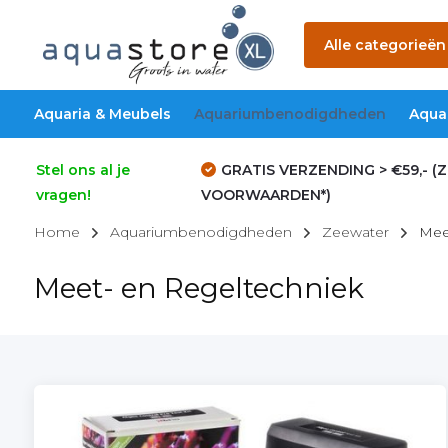
Alle categorieën
Aquaria & Meubels
Aquariumbenodigdheden
Aqua
Stel ons al je
GRATIS VERZENDING > €59,- (Z
vragen!
VOORWAARDEN*)
Home
Aquariumbenodigdheden
Zeewater
Mee
Meet- en Regeltechniek