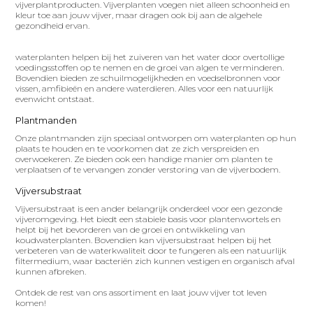
vijverplantproducten. Vijverplanten voegen niet alleen schoonheid en
kleur toe aan jouw vijver, maar dragen ook bij aan de algehele
gezondheid ervan.
waterplanten helpen bij het zuiveren van het water door overtollige
voedingsstoffen op te nemen en de groei van algen te verminderen.
Bovendien bieden ze schuilmogelijkheden en voedselbronnen voor
vissen, amfibieën en andere waterdieren. Alles voor een natuurlijk
evenwicht ontstaat.
Plantmanden
Onze plantmanden zijn speciaal ontworpen om waterplanten op hun
plaats te houden en te voorkomen dat ze zich verspreiden en
overwoekeren. Ze bieden ook een handige manier om planten te
verplaatsen of te vervangen zonder verstoring van de vijverbodem.
Vijversubstraat
Vijversubstraat is een ander belangrijk onderdeel voor een gezonde
vijveromgeving. Het biedt een stabiele basis voor plantenwortels en
helpt bij het bevorderen van de groei en ontwikkeling van
koudwaterplanten. Bovendien kan vijversubstraat helpen bij het
verbeteren van de waterkwaliteit door te fungeren als een natuurlijk
filtermedium, waar bacteriën zich kunnen vestigen en organisch afval
kunnen afbreken.
Ontdek de rest van ons assortiment en laat jouw vijver tot leven
komen!