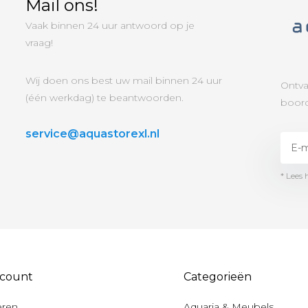
Mail ons!
Vaak binnen 24 uur antwoord op je
vraag!
Wij doen ons best uw mail binnen 24 uur
Ontva
(één werkdag) te beantwoorden.
boord
service@aquastorexl.nl
* Lees 
ccount
Categorieën
eren
Aquaria & Meubels