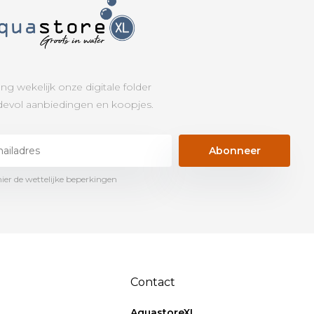
ng wekelijk onze digitale folder
evol aanbiedingen en koopjes.
Abonneer
hier de wettelijke beperkingen
Contact
AquastoreXL