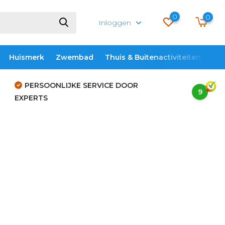
0
0
Inloggen
Huismerk
Zwembad
Thuis & Buitenactiviteiten
ME
PERSOONLIJKE SERVICE DOOR
9
EXPERTS