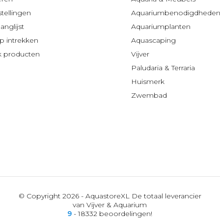
stellingen
Aquariumbenodigdhede
anglijst
Aquariumplanten
 intrekken
Aquascaping
jk producten
Vijver
Paludaria & Terraria
Huismerk
Zwembad
© Copyright 2026 - AquastoreXL De totaal leverancier
van Vijver & Aquarium
9
- 18332 beoordelingen!