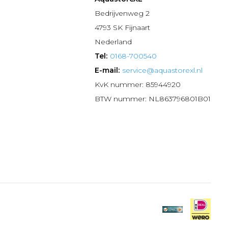
n
Bedrijvenweg 2
4793 SK Fijnaart
Nederland
Tel:
0168-700540
E-mail:
service@aquastorexl.nl
KvK nummer: 85944920
BTW nummer: NL863796801B01