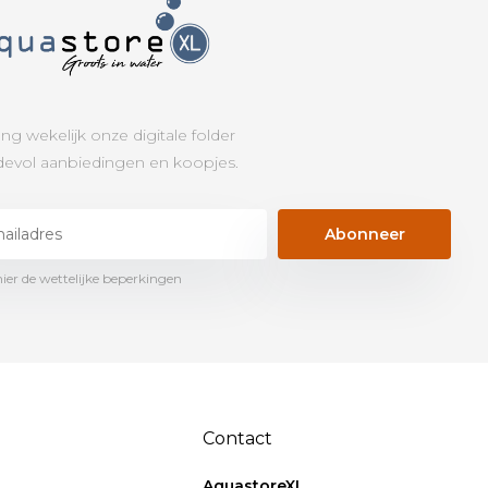
ng wekelijk onze digitale folder
evol aanbiedingen en koopjes.
Abonneer
hier de wettelijke beperkingen
Contact
AquastoreXL