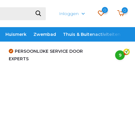
0
0
Inloggen
Huismerk
Zwembad
Thuis & Buitenactiviteiten
ME
PERSOONLIJKE SERVICE DOOR
9
EXPERTS