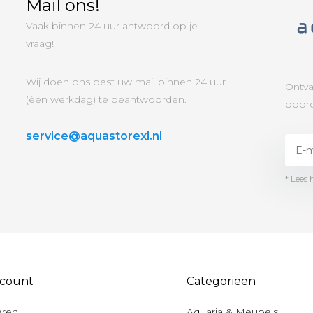
Mail ons!
Vaak binnen 24 uur antwoord op je
vraag!
Wij doen ons best uw mail binnen 24 uur
Ontva
(één werkdag) te beantwoorden.
boord
service@aquastorexl.nl
* Lees 
ccount
Categorieën
eren
Aquaria & Meubels