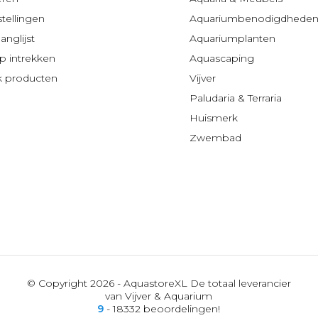
stellingen
Aquariumbenodigdhede
anglijst
Aquariumplanten
 intrekken
Aquascaping
jk producten
Vijver
Paludaria & Terraria
Huismerk
Zwembad
© Copyright 2026 - AquastoreXL De totaal leverancier
van Vijver & Aquarium
9
- 18332 beoordelingen!