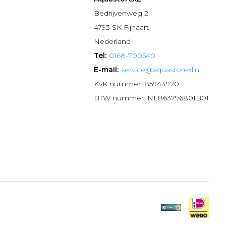
n
Bedrijvenweg 2
4793 SK Fijnaart
Nederland
Tel:
0168-700540
E-mail:
service@aquastorexl.nl
KvK nummer: 85944920
BTW nummer: NL863796801B01