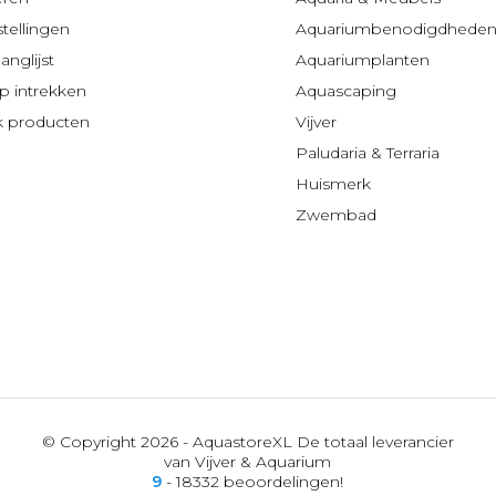
stellingen
Aquariumbenodigdhede
anglijst
Aquariumplanten
 intrekken
Aquascaping
jk producten
Vijver
Paludaria & Terraria
Huismerk
Zwembad
© Copyright 2026 - AquastoreXL De totaal leverancier
van Vijver & Aquarium
9
- 18332 beoordelingen!