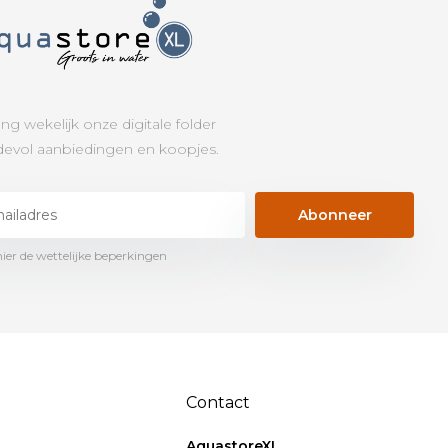
ng wekelijk onze digitale folder
evol aanbiedingen en koopjes.
Abonneer
hier de wettelijke beperkingen
Contact
AquastoreXL