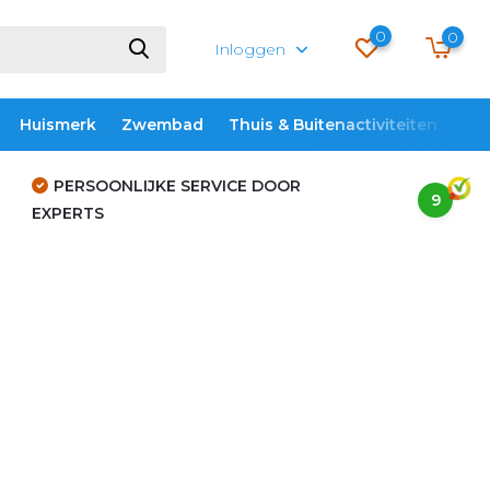
0
0
Inloggen
Huismerk
Zwembad
Thuis & Buitenactiviteiten
ME
PERSOONLIJKE SERVICE DOOR
9
EXPERTS