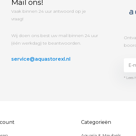
Mail ons!
Vaak binnen 24 uur antwoord op je
vraag!
Wij doen ons best uw mail binnen 24 uur
Ontva
(één werkdag) te beantwoorden.
boord
service@aquastorexl.nl
* Lees 
ccount
Categorieën
eren
Aquaria & Meubels