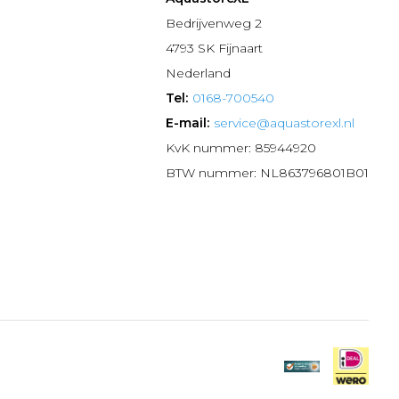
n
Bedrijvenweg 2
4793 SK Fijnaart
Nederland
Tel:
0168-700540
E-mail:
service@aquastorexl.nl
KvK nummer: 85944920
BTW nummer: NL863796801B01