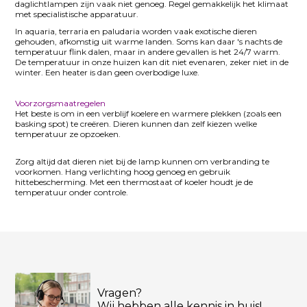
daglichtlampen zijn vaak niet genoeg. Regel gemakkelijk het klimaat
met specialistische apparatuur.
In aquaria, terraria en paludaria worden vaak exotische dieren
gehouden, afkomstig uit warme landen. Soms kan daar 's nachts de
temperatuur flink dalen, maar in andere gevallen is het 24/7 warm.
De temperatuur in onze huizen kan dit niet evenaren, zeker niet in de
winter. Een heater is dan geen overbodige luxe.
Voorzorgsmaatregelen
Het beste is om in een verblijf koelere en warmere plekken (zoals een
basking spot) te creëren. Dieren kunnen dan zelf kiezen welke
temperatuur ze opzoeken.
Zorg altijd dat dieren niet bij de lamp kunnen om verbranding te
voorkomen. Hang verlichting hoog genoeg en gebruik
hittebescherming. Met een thermostaat of koeler houdt je de
temperatuur onder controle.
Vragen?
Wij hebben alle kennis in huis!