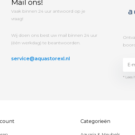
Mail ons!
Vaak binnen 24 uur antwoord op je
vraag!
Wij doen ons best uw mail binnen 24 uur
Ontva
(één werkdag) te beantwoorden.
boord
service@aquastorexl.nl
* Lees 
ccount
Categorieën
eren
Aquaria & Meubels