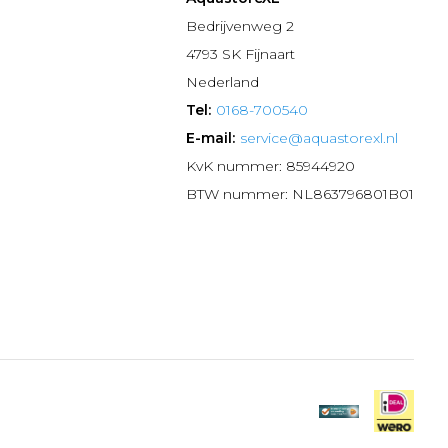
n
Bedrijvenweg 2
4793 SK Fijnaart
Nederland
Tel:
0168-700540
E-mail:
service@aquastorexl.nl
KvK nummer: 85944920
BTW nummer: NL863796801B01