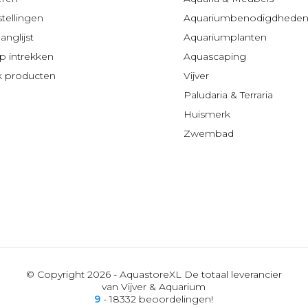
stellingen
Aquariumbenodigdhede
anglijst
Aquariumplanten
 intrekken
Aquascaping
jk producten
Vijver
Paludaria & Terraria
Huismerk
Zwembad
© Copyright 2026 - AquastoreXL De totaal leverancier
van Vijver & Aquarium
9
- 18332 beoordelingen!