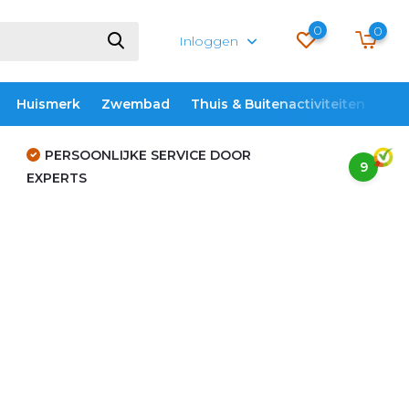
0
0
Inloggen
Huismerk
Zwembad
Thuis & Buitenactiviteiten
ME
PERSOONLIJKE SERVICE DOOR
9
EXPERTS