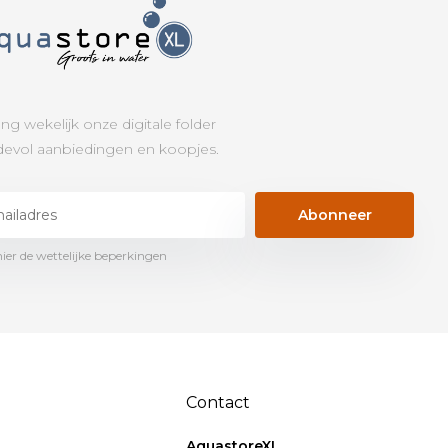
ng wekelijk onze digitale folder
evol aanbiedingen en koopjes.
Abonneer
hier de wettelijke beperkingen
Contact
AquastoreXL