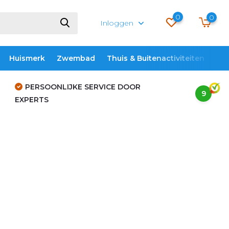
0
0
Inloggen
Huismerk
Zwembad
Thuis & Buitenactiviteiten
ME
PERSOONLIJKE SERVICE DOOR
9
EXPERTS