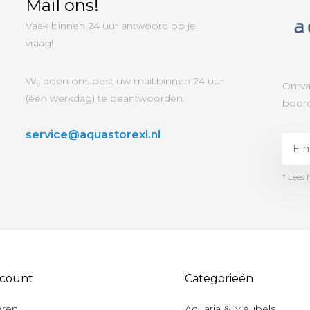
Mail ons!
Vaak binnen 24 uur antwoord op je
vraag!
Wij doen ons best uw mail binnen 24 uur
Ontva
(één werkdag) te beantwoorden.
boord
service@aquastorexl.nl
* Lees 
ccount
Categorieën
eren
Aquaria & Meubels