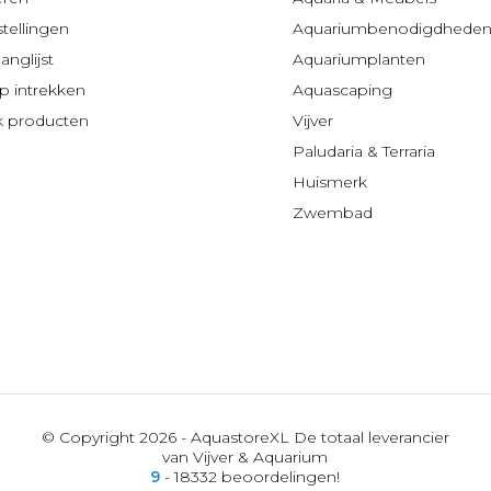
stellingen
Aquariumbenodigdhede
anglijst
Aquariumplanten
 intrekken
Aquascaping
jk producten
Vijver
Paludaria & Terraria
Huismerk
Zwembad
© Copyright 2026 - AquastoreXL De totaal leverancier
van Vijver & Aquarium
9
- 18332 beoordelingen!