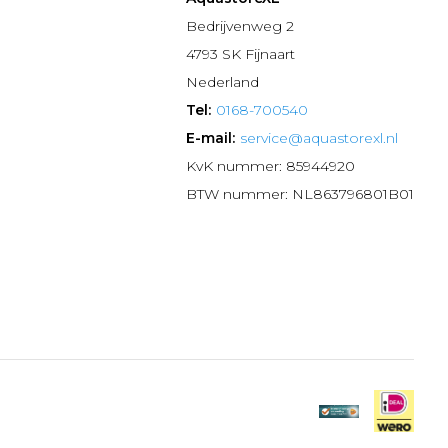
n
Bedrijvenweg 2
4793 SK Fijnaart
Nederland
Tel:
0168-700540
E-mail:
service@aquastorexl.nl
KvK nummer: 85944920
BTW nummer: NL863796801B01