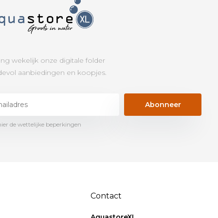
ng wekelijk onze digitale folder
evol aanbiedingen en koopjes.
Abonneer
hier de wettelijke beperkingen
Contact
AquastoreXL