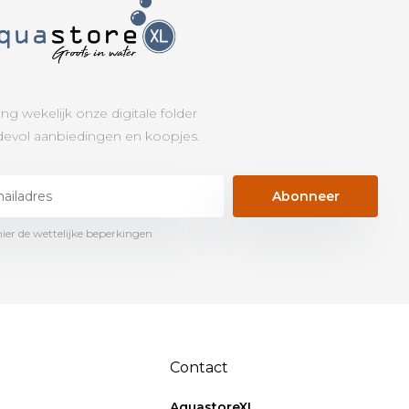
ng wekelijk onze digitale folder
evol aanbiedingen en koopjes.
Abonneer
hier de wettelijke beperkingen
Contact
AquastoreXL