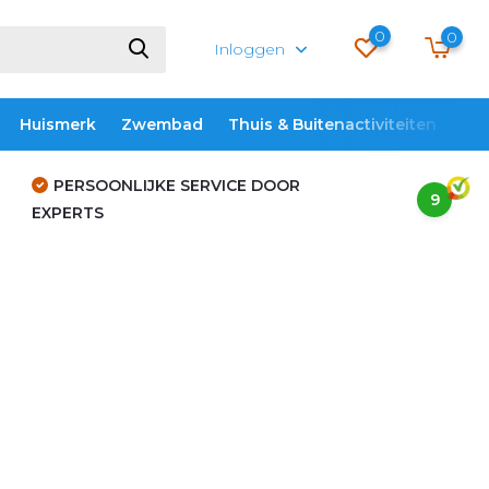
0
0
Inloggen
Huismerk
Zwembad
Thuis & Buitenactiviteiten
ME
PERSOONLIJKE SERVICE DOOR
9
EXPERTS