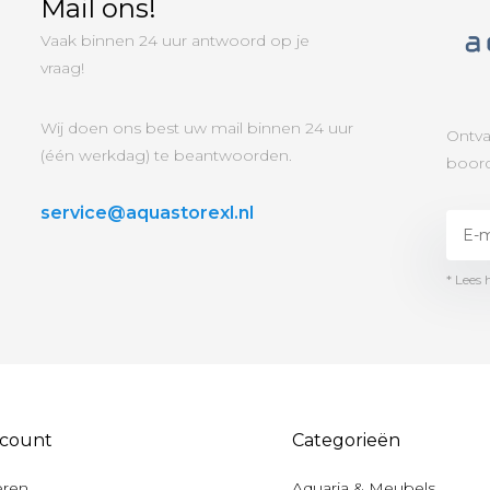
Mail ons!
Vaak binnen 24 uur antwoord op je
vraag!
Wij doen ons best uw mail binnen 24 uur
Ontva
(één werkdag) te beantwoorden.
boord
service@aquastorexl.nl
* Lees 
ccount
Categorieën
eren
Aquaria & Meubels