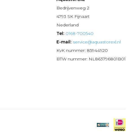
n
Bedrijvenweg 2
4793 SK Fijnaart
Nederland
Tel:
0168-700540
E-mail:
service@aquastorexl.nl
KvK nummer: 85944920
BTW nummer: NL863796801B01