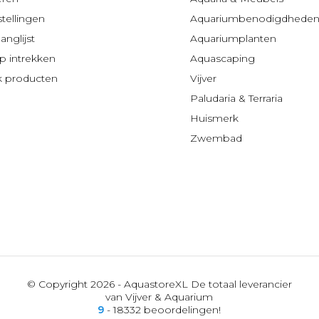
stellingen
Aquariumbenodigdhede
anglijst
Aquariumplanten
 intrekken
Aquascaping
jk producten
Vijver
Paludaria & Terraria
Huismerk
Zwembad
© Copyright 2026 - AquastoreXL De totaal leverancier
van Vijver & Aquarium
9
- 18332 beoordelingen!