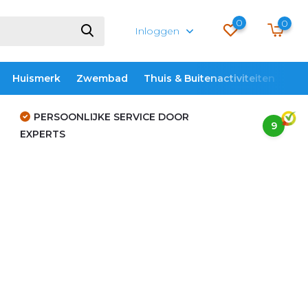
0
0
Inloggen
Huismerk
Zwembad
Thuis & Buitenactiviteiten
ME
PERSOONLIJKE SERVICE DOOR
9
EXPERTS