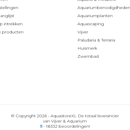
stellingen
Aquariumbenodigdhede
anglijst
Aquariumplanten
 intrekken
Aquascaping
jk producten
Vijver
Paludaria & Terraria
Huismerk
Zwembad
© Copyright 2026 - AquastoreXL De totaal leverancier
van Vijver & Aquarium
9
- 18332 beoordelingen!