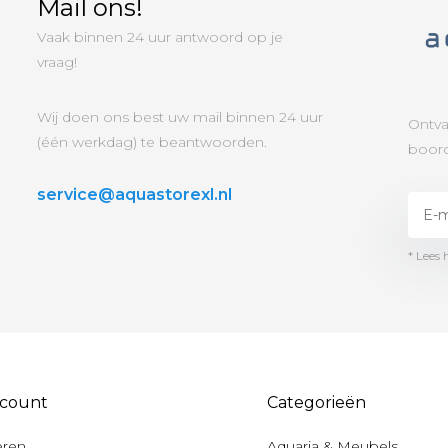
Mail ons!
Vaak binnen 24 uur antwoord op je
vraag!
Wij doen ons best uw mail binnen 24 uur
Ontva
(één werkdag) te beantwoorden.
boord
service@aquastorexl.nl
* Lees 
ccount
Categorieën
eren
Aquaria & Meubels