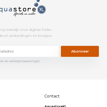
ng wekelijk onze digitale folder
evol aanbiedingen en koopjes.
Abonneer
hier de wettelijke beperkingen
Contact
AquastoreXL