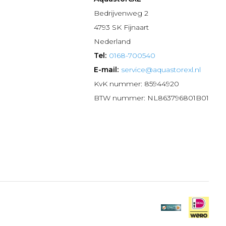
n
Bedrijvenweg 2
4793 SK Fijnaart
Nederland
Tel:
0168-700540
E-mail:
service@aquastorexl.nl
KvK nummer: 85944920
BTW nummer: NL863796801B01