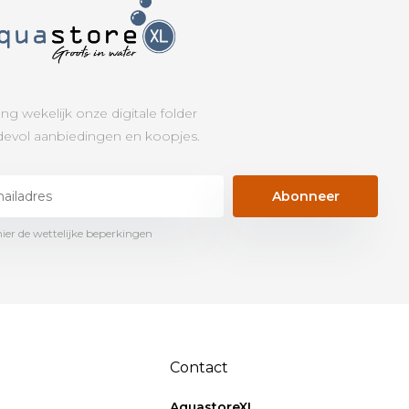
ng wekelijk onze digitale folder
evol aanbiedingen en koopjes.
Abonneer
hier de wettelijke beperkingen
Contact
AquastoreXL