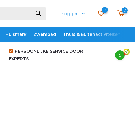
0
0
Inloggen
Huismerk
Zwembad
Thuis & Buitenactiviteiten
ME
PERSOONLIJKE SERVICE DOOR
9
EXPERTS