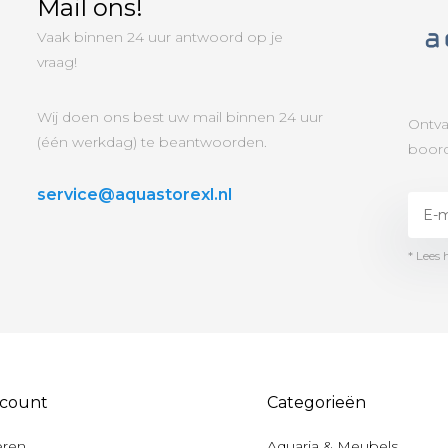
Mail ons!
Vaak binnen 24 uur antwoord op je
vraag!
Wij doen ons best uw mail binnen 24 uur
Ontva
(één werkdag) te beantwoorden.
boord
service@aquastorexl.nl
* Lees 
ccount
Categorieën
eren
Aquaria & Meubels