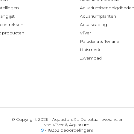
stellingen
Aquariumbenodigdhede
anglijst
Aquariumplanten
 intrekken
Aquascaping
jk producten
Vijver
Paludaria & Terraria
Huismerk
Zwembad
© Copyright 2026 - AquastoreXL De totaal leverancier
van Vijver & Aquarium
9
- 18332 beoordelingen!