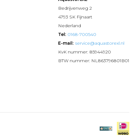
n
Bedrijvenweg 2
4793 SK Fijnaart
Nederland
Tel:
0168-700540
E-mail:
service@aquastorexl.nl
KvK nummer: 85944920
BTW nummer: NL863796801B01