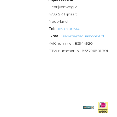
n
Bedrijvenweg 2
4793 SK Fijnaart
Nederland
Tel:
0168-700540
E-mail:
service@aquastorexl.nl
KvK nummer: 85944920
BTW nummer: NL863796801B01