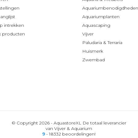
stellingen
Aquariumbenodigdhede
anglijst
Aquariumplanten
 intrekken
Aquascaping
jk producten
Vijver
Paludaria & Terraria
Huismerk
Zwembad
© Copyright 2026 - AquastoreXL De totaal leverancier
van Vijver & Aquarium
9
- 18332 beoordelingen!