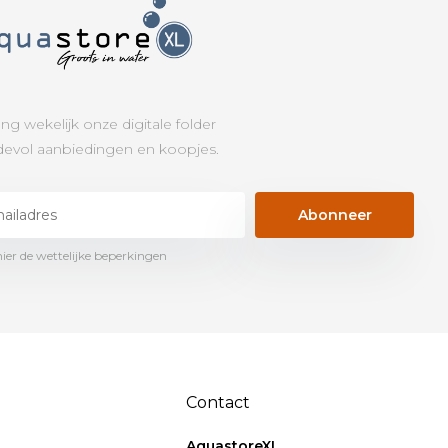
ng wekelijk onze digitale folder
evol aanbiedingen en koopjes.
Abonneer
hier de wettelijke beperkingen
Contact
AquastoreXL