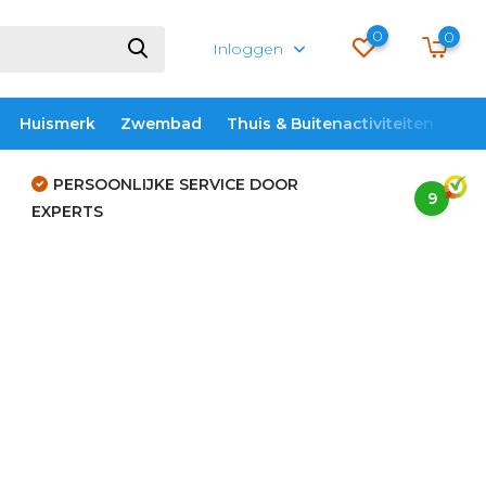
0
0
Inloggen
Huismerk
Zwembad
Thuis & Buitenactiviteiten
ME
PERSOONLIJKE SERVICE DOOR
9
EXPERTS