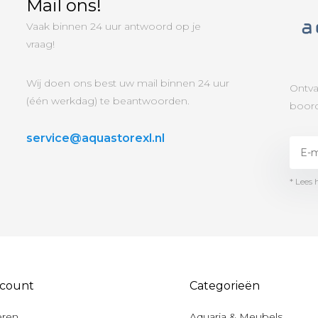
Mail ons!
Vaak binnen 24 uur antwoord op je
vraag!
Wij doen ons best uw mail binnen 24 uur
Ontva
(één werkdag) te beantwoorden.
boord
service@aquastorexl.nl
* Lees 
ccount
Categorieën
eren
Aquaria & Meubels