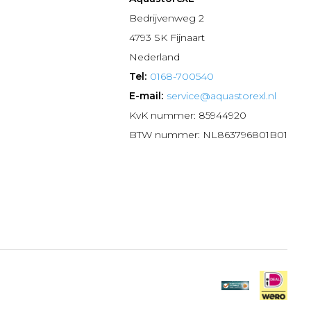
n
Bedrijvenweg 2
4793 SK Fijnaart
Nederland
Tel:
0168-700540
E-mail:
service@aquastorexl.nl
KvK nummer: 85944920
BTW nummer: NL863796801B01