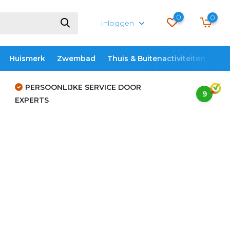
0
0
Inloggen
Huismerk
Zwembad
Thuis & Buitenactiviteiten
ME
PERSOONLIJKE SERVICE DOOR
9
EXPERTS