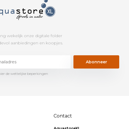
ng wekelijk onze digitale folder
evol aanbiedingen en koopjes.
Abonneer
hier de wettelijke beperkingen
Contact
AquastoreXL