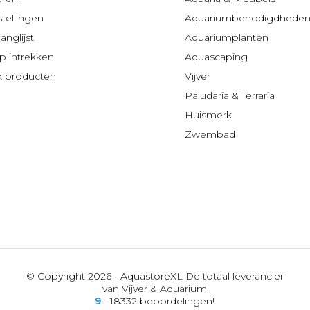
stellingen
Aquariumbenodigdhede
anglijst
Aquariumplanten
 intrekken
Aquascaping
jk producten
Vijver
Paludaria & Terraria
Huismerk
Zwembad
© Copyright 2026 - AquastoreXL De totaal leverancier
van Vijver & Aquarium
9
- 18332 beoordelingen!