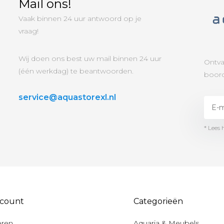
Mail ons!
Vaak binnen 24 uur antwoord op je
vraag!
Wij doen ons best uw mail binnen 24 uur
Ontva
(één werkdag) te beantwoorden.
boord
service@aquastorexl.nl
* Lees 
ccount
Categorieën
eren
Aquaria & Meubels