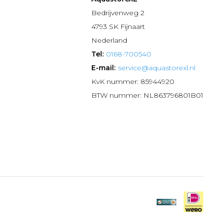
n
Bedrijvenweg 2
4793 SK Fijnaart
Nederland
Tel:
0168-700540
E-mail:
service@aquastorexl.nl
KvK nummer: 85944920
BTW nummer: NL863796801B01