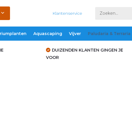
Klantenservice
riumplanten
Aquascaping
Vijver
Paludaria & Terraria
IE
DUIZENDEN KLANTEN GINGEN JE
VOOR