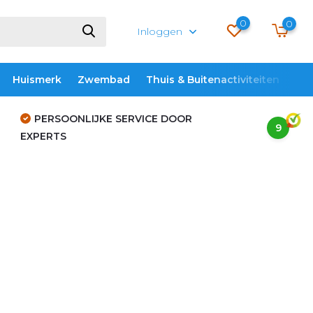
0
0
Inloggen
Huismerk
Zwembad
Thuis & Buitenactiviteiten
ME
PERSOONLIJKE SERVICE DOOR
9
EXPERTS