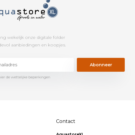
ng wekelijk onze digitale folder
evol aanbiedingen en koopjes.
Abonneer
hier de wettelijke beperkingen
Contact
AquastoreXL