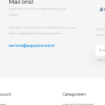
Mail ons!
Vaak binnen 24 uur antwoord op je
vraag!
Wij doen ons best uw mail binnen 24 uur
Ontva
(één werkdag) te beantwoorden.
boord
service@aquastorexl.nl
* Lees 
ccount
Categorieën
eren
Aquaria & Meubels