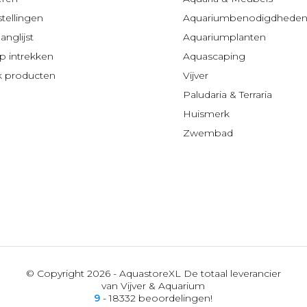
stellingen
Aquariumbenodigdhede
anglijst
Aquariumplanten
 intrekken
Aquascaping
jk producten
Vijver
Paludaria & Terraria
Huismerk
Zwembad
© Copyright 2026 - AquastoreXL De totaal leverancier
van Vijver & Aquarium
9
- 18332 beoordelingen!