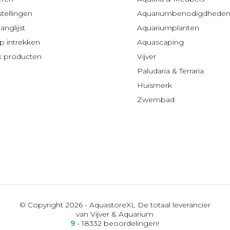
stellingen
Aquariumbenodigdhede
anglijst
Aquariumplanten
 intrekken
Aquascaping
jk producten
Vijver
Paludaria & Terraria
Huismerk
Zwembad
© Copyright 2026 - AquastoreXL De totaal leverancier
van Vijver & Aquarium
9
- 18332 beoordelingen!