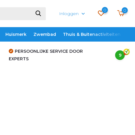
0
0
Inloggen
Huismerk
Zwembad
Thuis & Buitenactiviteiten
ME
PERSOONLIJKE SERVICE DOOR
9
EXPERTS