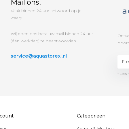
Mail ons!
Vaak binnen 24 uur antwoord op je
vraag!
Wij doen ons best uw mail binnen 24 uur
Ontva
(één werkdag) te beantwoorden.
boord
service@aquastorexl.nl
* Lees 
ccount
Categorieën
eren
Aquaria & Meubels