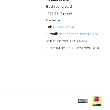
n
Bedrijvenweg 2
4793 SK Fijnaart
Nederland
Tel:
0168-700540
E-mail:
service@aquastorexl.nl
KvK nummer: 85944920
BTW nummer: NL863796801B01