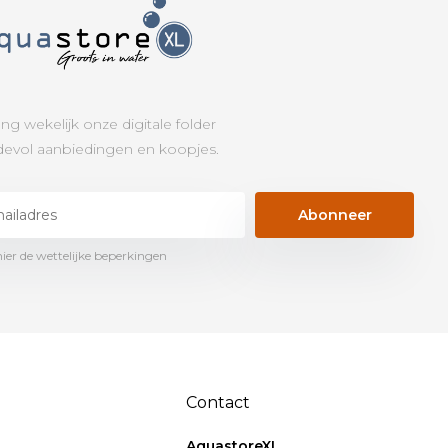
ng wekelijk onze digitale folder
evol aanbiedingen en koopjes.
Abonneer
hier de wettelijke beperkingen
Contact
AquastoreXL