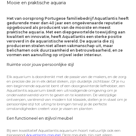
Mooie en praktische aquaria
Het van oorsprong Portugese familiebedrijf Aquatlantis heeft
gedurende meer dan 40 jaar een ongeëvenaarde reputatie
opgebouwd als producent van de mooiste en meest
praktische aquaria. Met een diepgewortelde toewijding aan
kwaliteit en innovatie, heeft Aquatlantis een sterke positie
veroverd in de aquaristische wereld. De aquaria die zij
produceren stralen niet alleen vakmanschap uit, maar
belichamen ook duurzaamheid en betrouwbaarheid, en ze
vormen een aanvulling op vrijwel ieder interieur.
Ruimte voor jouw persoonlijke stijl
Elk aquarium is doordrenkt met de passie van de makers, en de zorg
en precisie die ze in elk detail steken, zijn duidelijk zichtbaar. Of je nu
een beginnende aquarist bent of een doorgewinterde liefhebber, een
Aquatlantis aquarium biedt een uitnodigende omgeving om je
onderwaterwereld vorm te geven en te koesteren. De veelzijdige
ontwerpen, variërend van modern tot klassiek, stellen je in staat om je
persoonlijke stijl tot uiting te brengen terwijl je de perfecte
omstandigheden creëert voor je vissen en planten
Een functioneel en stijlvol meubel
Bij een kwalitatief Aquatlantis aquarium hoort natuurlijk ook een
bijpassend
Aquatlantis meubel
. Deze meubels zijn niet alleen