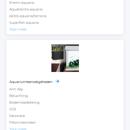
Eheim aquaria
Aquatlantis aquaria
biOrb aquaria/terraria
Superfish aquaria
Toon meer
Aquariumbenodigdheden
Anti Alg
Beluchting
Bodembedekking
CO2
Decoratie
Filtermaterialen
Toon meer