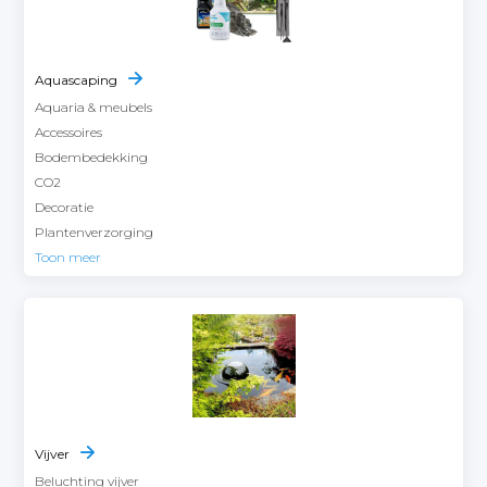
Aquascaping
Aquaria & meubels
Accessoires
Bodembedekking
CO2
Decoratie
Plantenverzorging
Toon meer
Vijver
Beluchting vijver