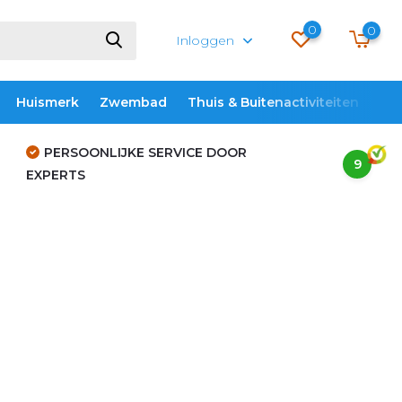
0
0
Inloggen
Huismerk
Zwembad
Thuis & Buitenactiviteiten
ME
PERSOONLIJKE SERVICE DOOR
9
EXPERTS