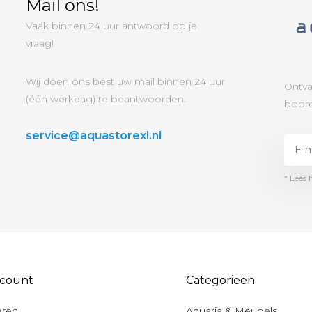
Mail ons!
Vaak binnen 24 uur antwoord op je
vraag!
Wij doen ons best uw mail binnen 24 uur
Ontva
(één werkdag) te beantwoorden.
boord
service@aquastorexl.nl
* Lees 
ccount
Categorieën
eren
Aquaria & Meubels