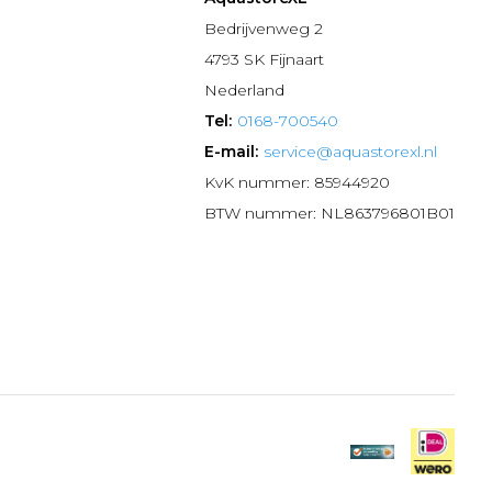
n
Bedrijvenweg 2
4793 SK Fijnaart
Nederland
Tel:
0168-700540
E-mail:
service@aquastorexl.nl
KvK nummer: 85944920
BTW nummer: NL863796801B01