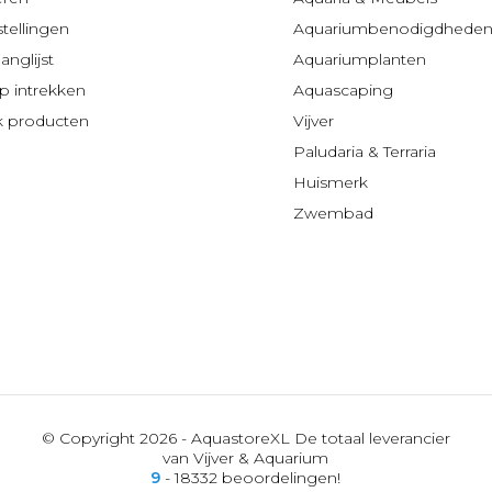
stellingen
Aquariumbenodigdhede
anglijst
Aquariumplanten
 intrekken
Aquascaping
jk producten
Vijver
Paludaria & Terraria
Huismerk
Zwembad
© Copyright 2026 - AquastoreXL De totaal leverancier
van Vijver & Aquarium
9
- 18332 beoordelingen!