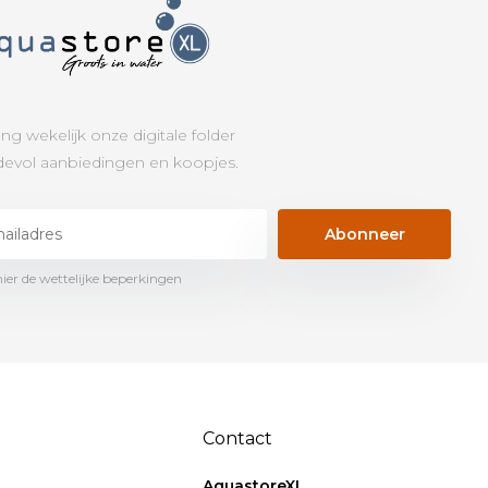
ng wekelijk onze digitale folder
evol aanbiedingen en koopjes.
Abonneer
hier de wettelijke beperkingen
Contact
AquastoreXL