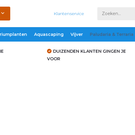
Klantenservice
riumplanten
Aquascaping
Vijver
Paludaria & Terraria
IE
DUIZENDEN KLANTEN GINGEN JE
VOOR