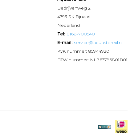
n
Bedrijvenweg 2
4793 SK Fijnaart
Nederland
Tel:
0168-700540
E-mail:
service@aquastorexl.nl
KvK nummer: 85944920
BTW nummer: NL863796801B01