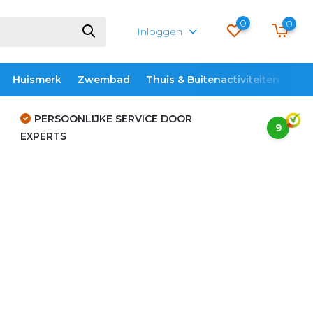
0
0
Inloggen
Huismerk
Zwembad
Thuis & Buitenactiviteiten
ME
PERSOONLIJKE SERVICE DOOR
9
EXPERTS