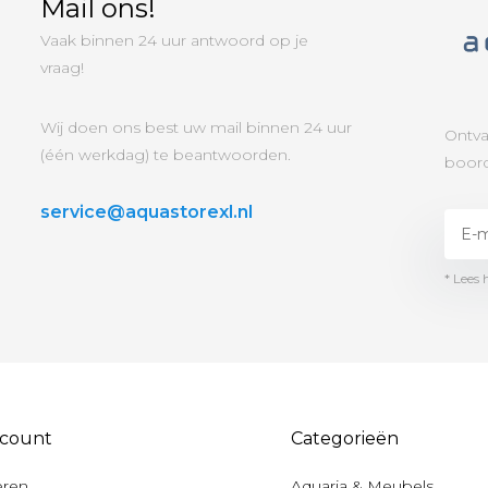
Mail ons!
Vaak binnen 24 uur antwoord op je
vraag!
Wij doen ons best uw mail binnen 24 uur
Ontva
(één werkdag) te beantwoorden.
boord
service@aquastorexl.nl
* Lees 
ccount
Categorieën
eren
Aquaria & Meubels