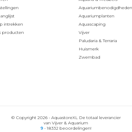
stellingen
Aquariumbenodigdhede
anglijst
Aquariumplanten
 intrekken
Aquascaping
jk producten
Vijver
Paludaria & Terraria
Huismerk
Zwembad
© Copyright 2026 - AquastoreXL De totaal leverancier
van Vijver & Aquarium
9
- 18332 beoordelingen!