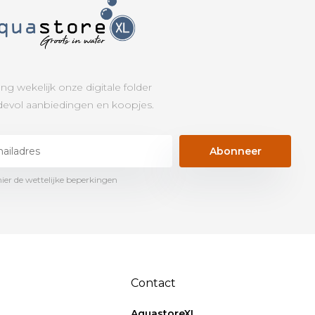
ng wekelijk onze digitale folder
evol aanbiedingen en koopjes.
Abonneer
hier de wettelijke beperkingen
Contact
AquastoreXL