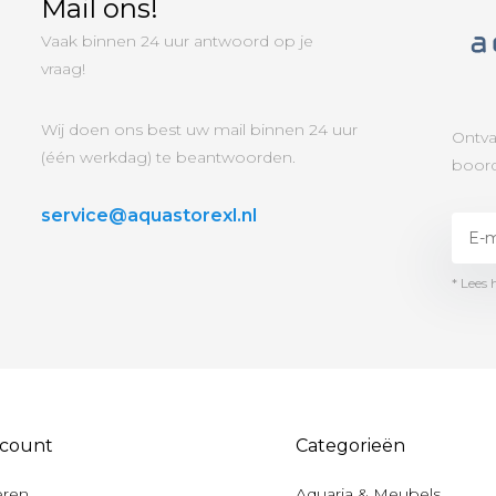
Mail ons!
Vaak binnen 24 uur antwoord op je
vraag!
Wij doen ons best uw mail binnen 24 uur
Ontva
(één werkdag) te beantwoorden.
boord
service@aquastorexl.nl
* Lees 
ccount
Categorieën
eren
Aquaria & Meubels