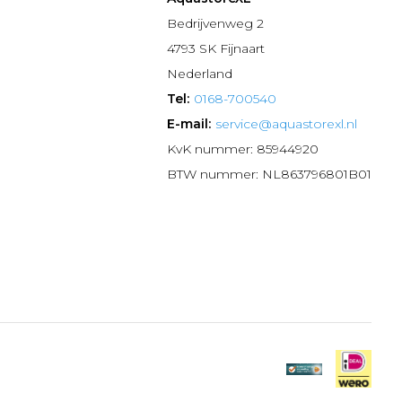
n
Bedrijvenweg 2
4793 SK Fijnaart
Nederland
Tel:
0168-700540
E-mail:
service@aquastorexl.nl
KvK nummer: 85944920
BTW nummer: NL863796801B01