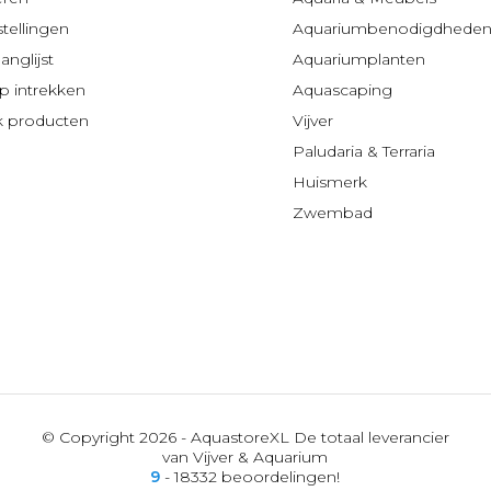
stellingen
Aquariumbenodigdhede
anglijst
Aquariumplanten
 intrekken
Aquascaping
jk producten
Vijver
Paludaria & Terraria
Huismerk
Zwembad
© Copyright 2026 - AquastoreXL De totaal leverancier
van Vijver & Aquarium
9
- 18332 beoordelingen!