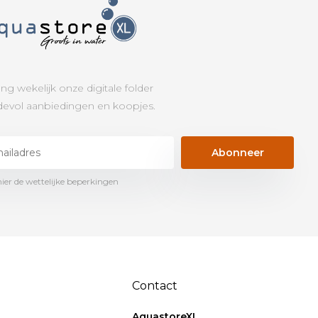
ng wekelijk onze digitale folder
evol aanbiedingen en koopjes.
Abonneer
hier de wettelijke beperkingen
Contact
AquastoreXL