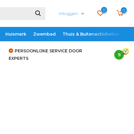
0
0
Inloggen
Huismerk
Zwembad
Thuis & Buitenactiviteiten
ME
PERSOONLIJKE SERVICE DOOR
9
EXPERTS