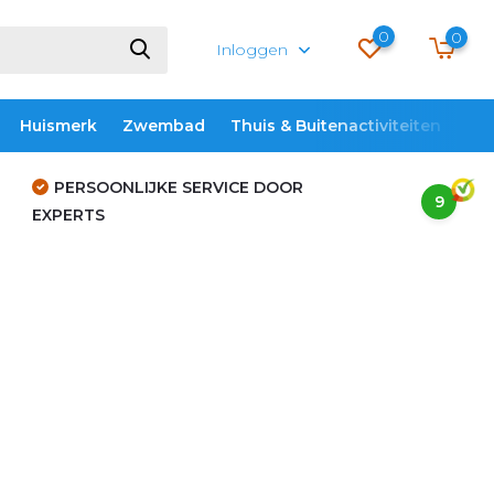
0
0
Inloggen
Huismerk
Zwembad
Thuis & Buitenactiviteiten
ME
PERSOONLIJKE SERVICE DOOR
9
EXPERTS