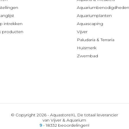
stellingen
Aquariumbenodigdhede
anglijst
Aquariumplanten
 intrekken
Aquascaping
jk producten
Vijver
Paludaria & Terraria
Huismerk
Zwembad
© Copyright 2026 - AquastoreXL De totaal leverancier
van Vijver & Aquarium
9
- 18332 beoordelingen!