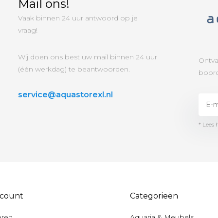
Mail ons!
Vaak binnen 24 uur antwoord op je
vraag!
Wij doen ons best uw mail binnen 24 uur
Ontva
(één werkdag) te beantwoorden.
boord
service@aquastorexl.nl
* Lees 
ccount
Categorieën
eren
Aquaria & Meubels