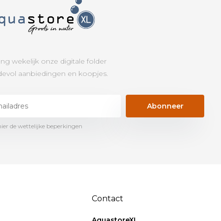
ng wekelijk onze digitale folder
evol aanbiedingen en koopjes.
Abonneer
hier de wettelijke beperkingen
Contact
AquastoreXL