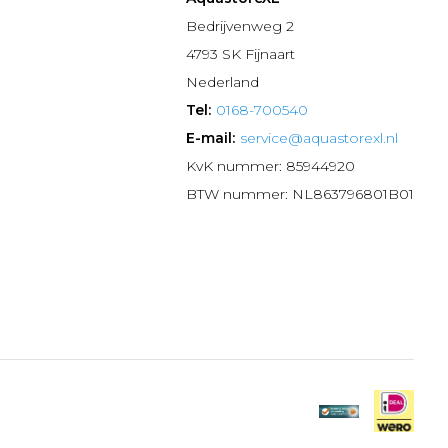
n
Bedrijvenweg 2
4793 SK Fijnaart
Nederland
Tel:
0168-700540
E-mail:
service@aquastorexl.nl
KvK nummer: 85944920
BTW nummer: NL863796801B01