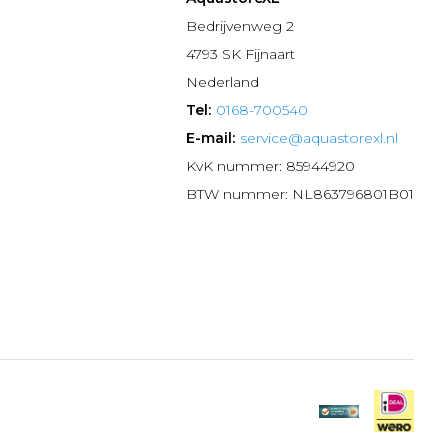
n
Bedrijvenweg 2
4793 SK Fijnaart
Nederland
Tel:
0168-700540
E-mail:
service@aquastorexl.nl
KvK nummer: 85944920
BTW nummer: NL863796801B01