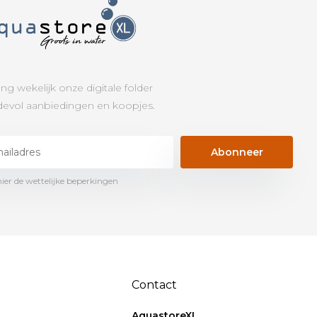
ng wekelijk onze digitale folder
evol aanbiedingen en koopjes.
Abonneer
hier de wettelijke beperkingen
Contact
AquastoreXL