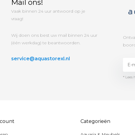
Mail ons!
Vaak binnen 24 uur antwoord op je
vraag!
Wij doen ons best uw mail binnen 24 uur
Ontva
(één werkdag) te beantwoorden.
boord
service@aquastorexl.nl
* Lees 
ccount
Categorieën
eren
Aquaria & Meubels