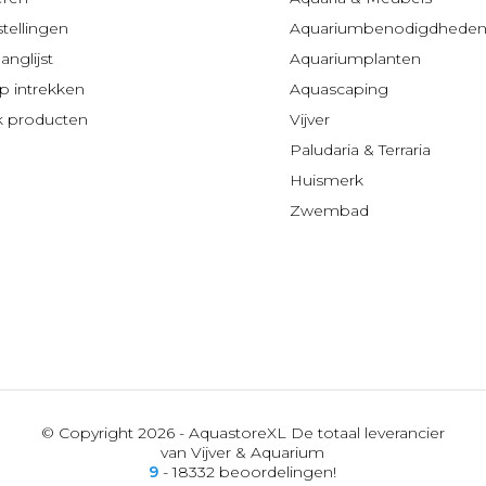
stellingen
Aquariumbenodigdhede
anglijst
Aquariumplanten
 intrekken
Aquascaping
jk producten
Vijver
Paludaria & Terraria
Huismerk
Zwembad
© Copyright 2026 - AquastoreXL De totaal leverancier
van Vijver & Aquarium
9
- 18332 beoordelingen!