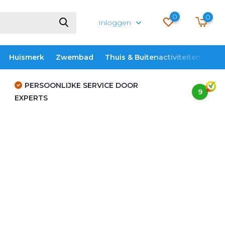
0
0
Inloggen
Huismerk
Zwembad
Thuis & Buitenactiviteiten
ME
PERSOONLIJKE SERVICE DOOR
9
EXPERTS