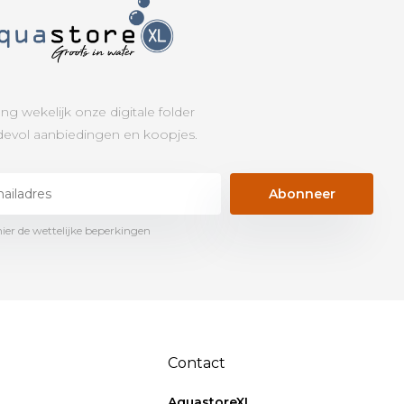
ng wekelijk onze digitale folder
evol aanbiedingen en koopjes.
Abonneer
hier de wettelijke beperkingen
Contact
AquastoreXL