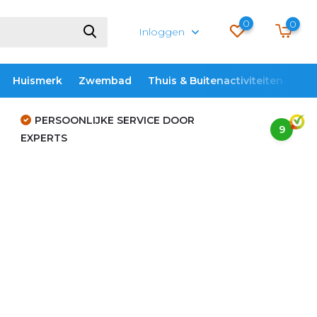
0
0
Inloggen
Huismerk
Zwembad
Thuis & Buitenactiviteiten
ME
PERSOONLIJKE SERVICE DOOR
9
EXPERTS