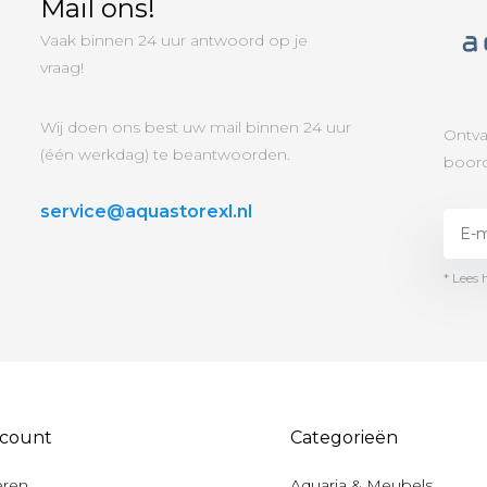
Mail ons!
Vaak binnen 24 uur antwoord op je
vraag!
Wij doen ons best uw mail binnen 24 uur
Ontva
(één werkdag) te beantwoorden.
boord
service@aquastorexl.nl
* Lees 
ccount
Categorieën
eren
Aquaria & Meubels