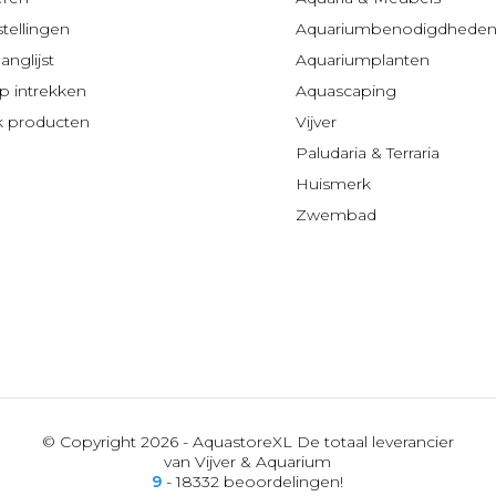
stellingen
Aquariumbenodigdhede
anglijst
Aquariumplanten
 intrekken
Aquascaping
jk producten
Vijver
Paludaria & Terraria
Huismerk
Zwembad
© Copyright 2026 - AquastoreXL De totaal leverancier
van Vijver & Aquarium
9
- 18332 beoordelingen!