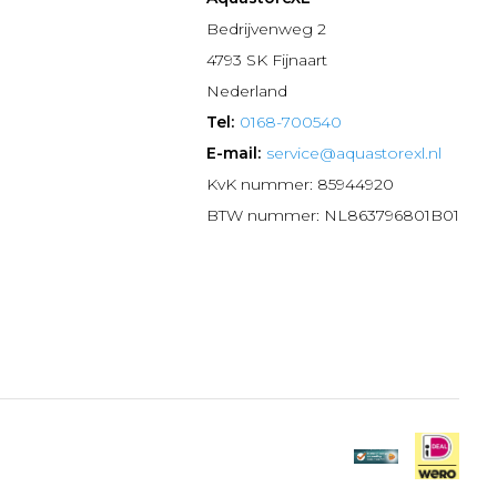
n
Bedrijvenweg 2
4793 SK Fijnaart
Nederland
Tel:
0168-700540
E-mail:
service@aquastorexl.nl
KvK nummer: 85944920
BTW nummer: NL863796801B01