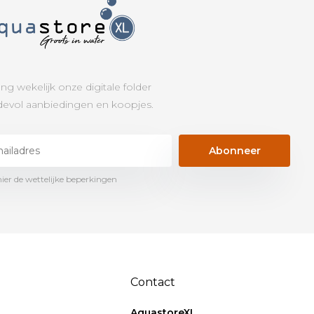
ng wekelijk onze digitale folder
evol aanbiedingen en koopjes.
Abonneer
hier de wettelijke beperkingen
Contact
AquastoreXL