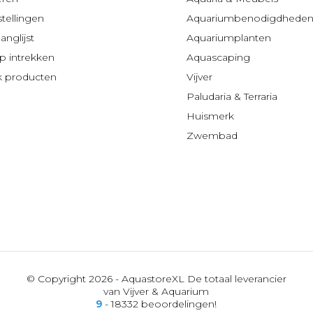
stellingen
Aquariumbenodigdhede
anglijst
Aquariumplanten
 intrekken
Aquascaping
jk producten
Vijver
Paludaria & Terraria
Huismerk
Zwembad
© Copyright 2026 - AquastoreXL De totaal leverancier
van Vijver & Aquarium
9
- 18332 beoordelingen!