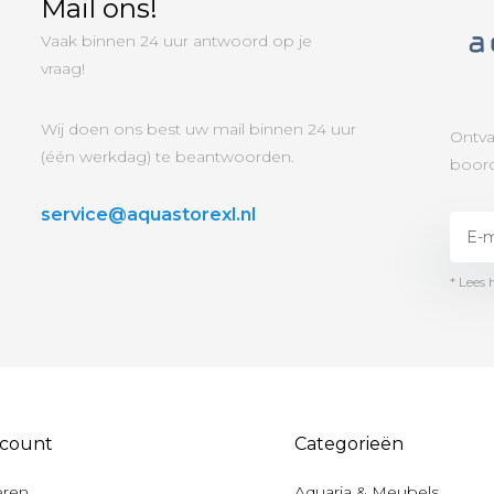
Mail ons!
Vaak binnen 24 uur antwoord op je
vraag!
Wij doen ons best uw mail binnen 24 uur
Ontva
(één werkdag) te beantwoorden.
boord
service@aquastorexl.nl
* Lees 
ccount
Categorieën
eren
Aquaria & Meubels