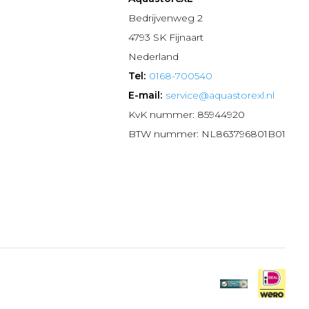
n
Bedrijvenweg 2
4793 SK Fijnaart
Nederland
Tel:
0168-700540
E-mail:
service@aquastorexl.nl
KvK nummer: 85944920
BTW nummer: NL863796801B01