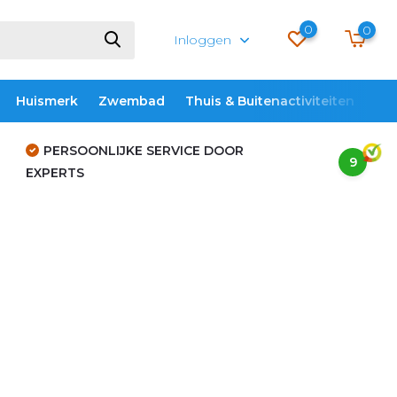
0
0
Inloggen
Huismerk
Zwembad
Thuis & Buitenactiviteiten
ME
PERSOONLIJKE SERVICE DOOR
9
EXPERTS