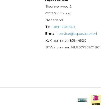
n
Bedrijvenweg 2
4793 SK Fijnaart
Nederland
Tel:
0168-700540
E-mail:
service@aquastorexl.nl
KvK nummer: 85944920
BTW nummer: NL863796801B01