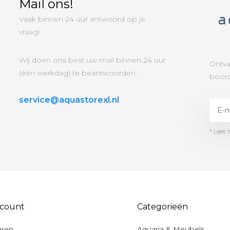
Mail ons!
Vaak binnen 24 uur antwoord op je
vraag!
Wij doen ons best uw mail binnen 24 uur
Ontva
(één werkdag) te beantwoorden.
boord
service@aquastorexl.nl
* Lees 
ccount
Categorieën
eren
Aquaria & Meubels