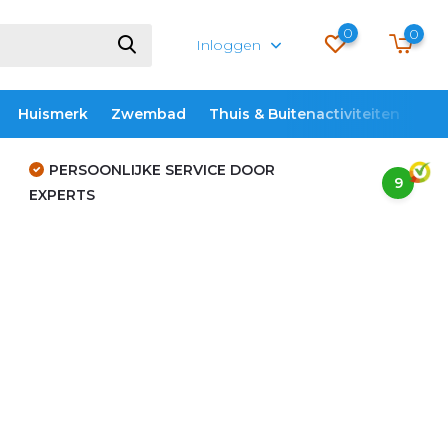
0
0
Inloggen
Huismerk
Zwembad
Thuis & Buitenactiviteiten
ME
PERSOONLIJKE SERVICE DOOR
9
EXPERTS