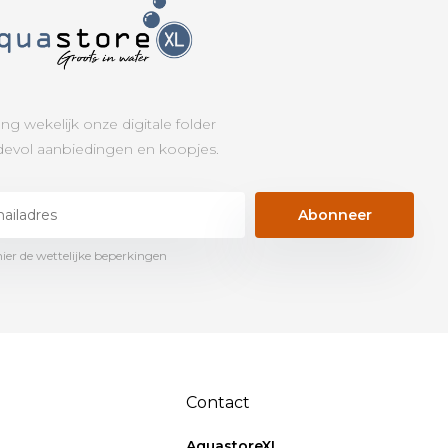
ng wekelijk onze digitale folder
evol aanbiedingen en koopjes.
Abonneer
hier de wettelijke beperkingen
Contact
AquastoreXL