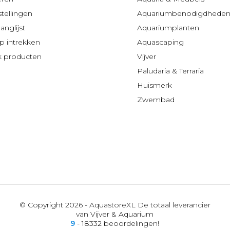
stellingen
Aquariumbenodigdhede
anglijst
Aquariumplanten
 intrekken
Aquascaping
jk producten
Vijver
Paludaria & Terraria
Huismerk
Zwembad
© Copyright 2026 - AquastoreXL De totaal leverancier
van Vijver & Aquarium
9
- 18332 beoordelingen!