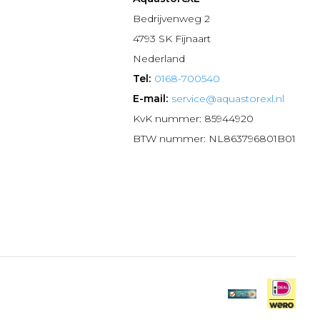
n
Bedrijvenweg 2
4793 SK Fijnaart
Nederland
Tel:
0168-700540
E-mail:
service@aquastorexl.nl
KvK nummer: 85944920
BTW nummer: NL863796801B01