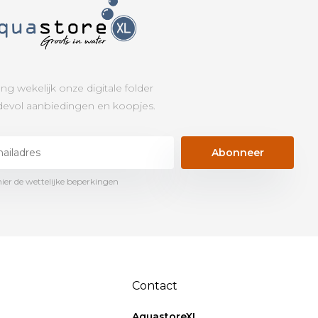
ng wekelijk onze digitale folder
evol aanbiedingen en koopjes.
Abonneer
hier de wettelijke beperkingen
Contact
AquastoreXL