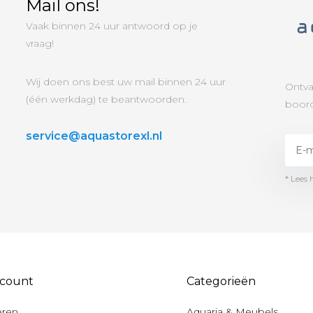
Mail ons!
Vaak binnen 24 uur antwoord op je
vraag!
Wij doen ons best uw mail binnen 24 uur
Ontva
(één werkdag) te beantwoorden.
boord
service@aquastorexl.nl
* Lees 
ccount
Categorieën
eren
Aquaria & Meubels