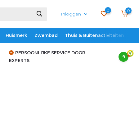
0
0
Inloggen
Huismerk
Zwembad
Thuis & Buitenactiviteiten
ME
PERSOONLIJKE SERVICE DOOR
9
EXPERTS