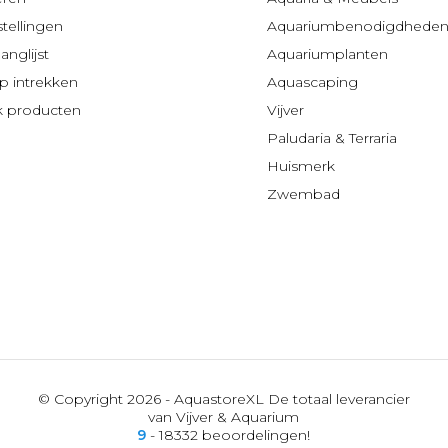
stellingen
Aquariumbenodigdhede
anglijst
Aquariumplanten
 intrekken
Aquascaping
jk producten
Vijver
Paludaria & Terraria
Huismerk
Zwembad
© Copyright 2026 - AquastoreXL De totaal leverancier
van Vijver & Aquarium
9
- 18332 beoordelingen!