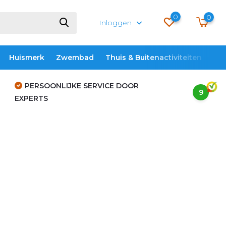
0
0
Inloggen
Huismerk
Zwembad
Thuis & Buitenactiviteiten
ME
PERSOONLIJKE SERVICE DOOR
9
EXPERTS