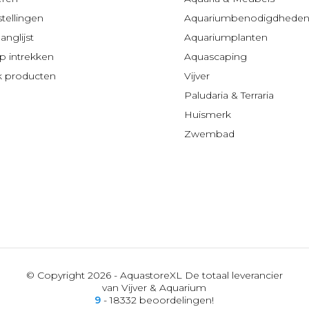
stellingen
Aquariumbenodigdhede
anglijst
Aquariumplanten
 intrekken
Aquascaping
jk producten
Vijver
Paludaria & Terraria
Huismerk
Zwembad
© Copyright 2026 - AquastoreXL De totaal leverancier
van Vijver & Aquarium
9
- 18332 beoordelingen!