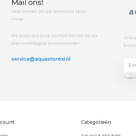
Mail ons!
Vaak binnen 24 uur antwoord op je
vraag!
Wij doen ons best uw mail binnen 24 uur
Ontva
(één werkdag) te beantwoorden.
boord
service@aquastorexl.nl
* Lees 
ccount
Categorieën
eren
Aquaria & Meubels