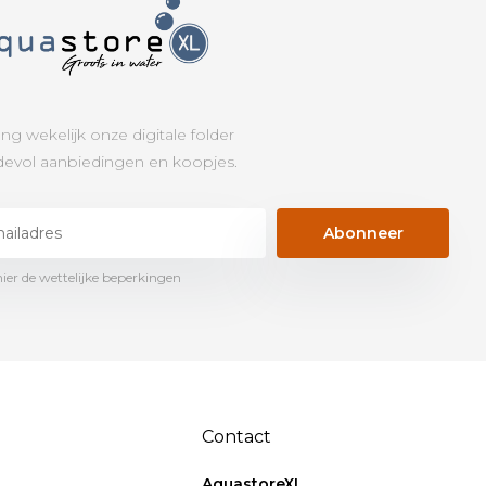
ng wekelijk onze digitale folder
evol aanbiedingen en koopjes.
Abonneer
hier de wettelijke beperkingen
Contact
AquastoreXL