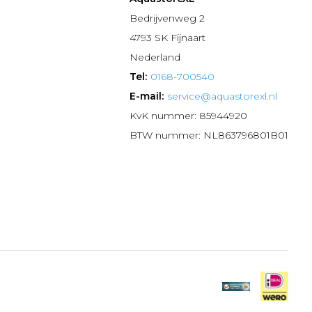
n
Bedrijvenweg 2
4793 SK Fijnaart
Nederland
Tel:
0168-700540
E-mail:
service@aquastorexl.nl
KvK nummer: 85944920
BTW nummer: NL863796801B01