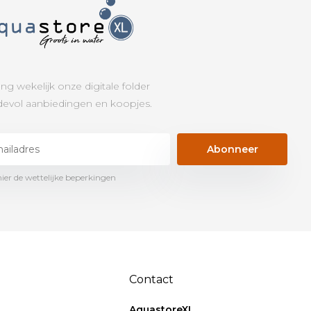
ng wekelijk onze digitale folder
evol aanbiedingen en koopjes.
Abonneer
hier de wettelijke beperkingen
Contact
AquastoreXL