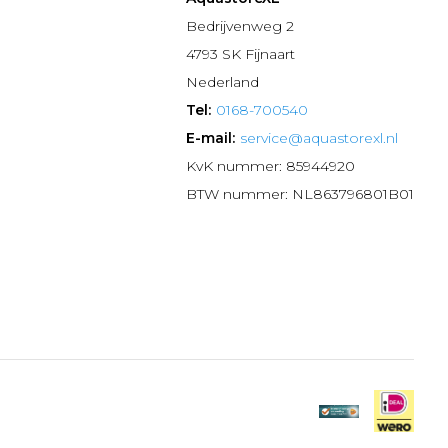
n
Bedrijvenweg 2
4793 SK Fijnaart
Nederland
Tel:
0168-700540
E-mail:
service@aquastorexl.nl
KvK nummer: 85944920
BTW nummer: NL863796801B01