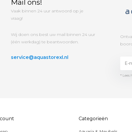
Mail ons!
Vaak binnen 24 uur antwoord op je
vraag!
Wij doen ons best uw mail binnen 24 uur
Ontva
(één werkdag) te beantwoorden.
boord
service@aquastorexl.nl
* Lees 
ccount
Categorieën
eren
Aquaria & Meubels