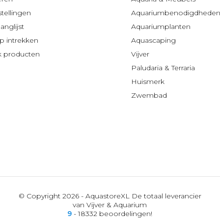
stellingen
Aquariumbenodigdhede
anglijst
Aquariumplanten
 intrekken
Aquascaping
jk producten
Vijver
Paludaria & Terraria
Huismerk
Zwembad
© Copyright 2026 - AquastoreXL De totaal leverancier
van Vijver & Aquarium
9
- 18332 beoordelingen!