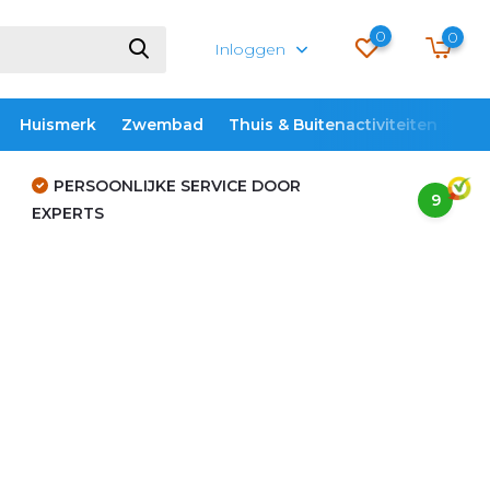
0
0
Inloggen
Huismerk
Zwembad
Thuis & Buitenactiviteiten
ME
PERSOONLIJKE SERVICE DOOR
9
EXPERTS