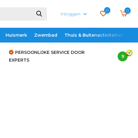
0
0
Inloggen
Huismerk
Zwembad
Thuis & Buitenactiviteiten
ME
PERSOONLIJKE SERVICE DOOR
9
EXPERTS