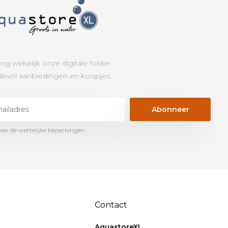
ng wekelijk onze digitale folder
evol aanbiedingen en koopjes.
Abonneer
hier de wettelijke beperkingen
Contact
AquastoreXL