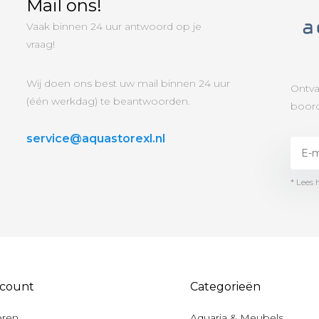
Mail ons!
Vaak binnen 24 uur antwoord op je
vraag!
Wij doen ons best uw mail binnen 24 uur
Ontva
(één werkdag) te beantwoorden.
boord
service@aquastorexl.nl
* Lees 
ccount
Categorieën
eren
Aquaria & Meubels