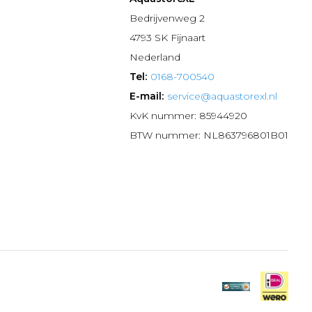
n
Bedrijvenweg 2
4793 SK Fijnaart
Nederland
Tel:
0168-700540
E-mail:
service@aquastorexl.nl
KvK nummer: 85944920
BTW nummer: NL863796801B01