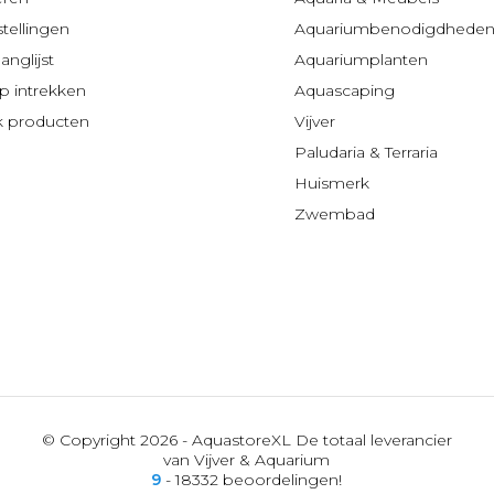
stellingen
Aquariumbenodigdhede
anglijst
Aquariumplanten
 intrekken
Aquascaping
jk producten
Vijver
Paludaria & Terraria
Huismerk
Zwembad
© Copyright 2026 - AquastoreXL De totaal leverancier
van Vijver & Aquarium
9
- 18332 beoordelingen!