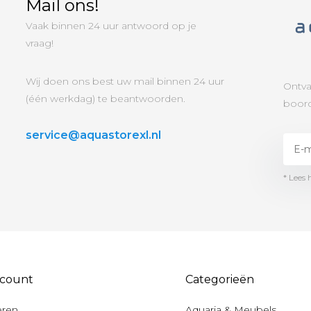
Mail ons!
Vaak binnen 24 uur antwoord op je
vraag!
Wij doen ons best uw mail binnen 24 uur
Ontva
(één werkdag) te beantwoorden.
boord
service@aquastorexl.nl
* Lees 
ccount
Categorieën
eren
Aquaria & Meubels