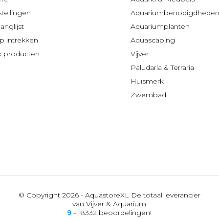
stellingen
Aquariumbenodigdhede
anglijst
Aquariumplanten
 intrekken
Aquascaping
jk producten
Vijver
Paludaria & Terraria
Huismerk
Zwembad
© Copyright 2026 - AquastoreXL De totaal leverancier
van Vijver & Aquarium
9
- 18332 beoordelingen!