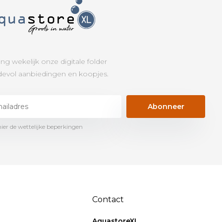
ng wekelijk onze digitale folder
evol aanbiedingen en koopjes.
Abonneer
hier de wettelijke beperkingen
Contact
AquastoreXL