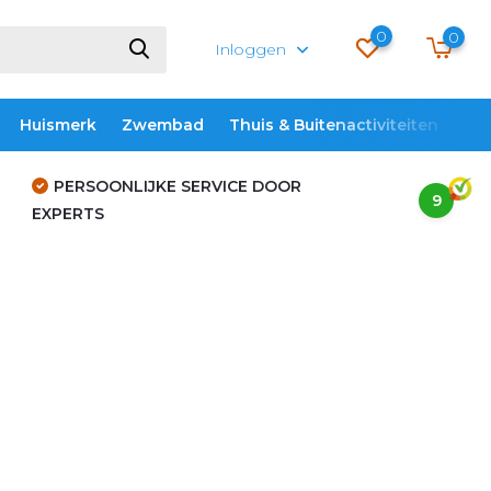
0
0
Inloggen
Huismerk
Zwembad
Thuis & Buitenactiviteiten
ME
PERSOONLIJKE SERVICE DOOR
9
EXPERTS