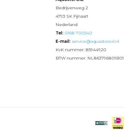
n
Bedrijvenweg 2
4793 SK Fijnaart
Nederland
Tel:
0168-700540
E-mail:
service@aquastorexl.nl
KvK nummer: 85944920
BTW nummer: NL863796801B01