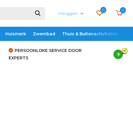
0
0
Inloggen
Huismerk
Zwembad
Thuis & Buitenactiviteiten
ME
PERSOONLIJKE SERVICE DOOR
9
EXPERTS