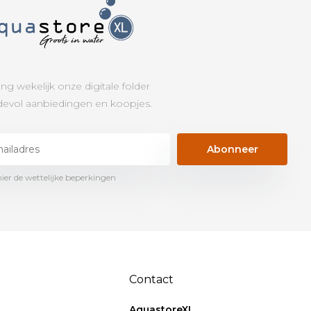
ng wekelijk onze digitale folder
evol aanbiedingen en koopjes.
Abonneer
hier de wettelijke beperkingen
Contact
AquastoreXL