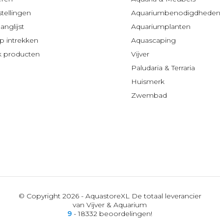
stellingen
Aquariumbenodigdhede
anglijst
Aquariumplanten
 intrekken
Aquascaping
jk producten
Vijver
Paludaria & Terraria
Huismerk
Zwembad
© Copyright 2026 - AquastoreXL De totaal leverancier
van Vijver & Aquarium
9
- 18332 beoordelingen!