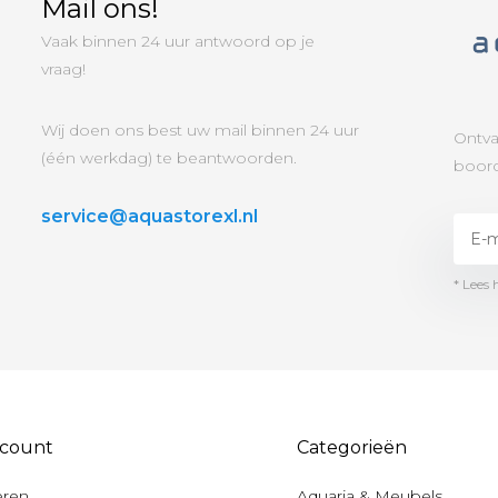
Mail ons!
Vaak binnen 24 uur antwoord op je
vraag!
Wij doen ons best uw mail binnen 24 uur
Ontva
(één werkdag) te beantwoorden.
boord
service@aquastorexl.nl
* Lees 
ccount
Categorieën
eren
Aquaria & Meubels