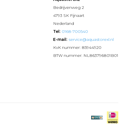
n
Bedrijvenweg 2
4793 SK Fijnaart
Nederland
Tel:
0168-700540
E-mail:
service@aquastorexl.nl
KvK nummer: 85944920
BTW nummer: NL863796801B01