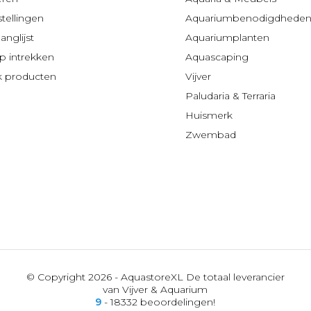
stellingen
Aquariumbenodigdhede
anglijst
Aquariumplanten
 intrekken
Aquascaping
jk producten
Vijver
Paludaria & Terraria
Huismerk
Zwembad
© Copyright 2026 - AquastoreXL De totaal leverancier
van Vijver & Aquarium
9
- 18332 beoordelingen!