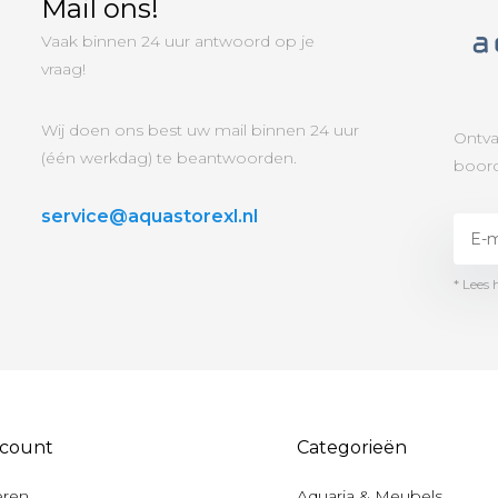
Mail ons!
Vaak binnen 24 uur antwoord op je
vraag!
Wij doen ons best uw mail binnen 24 uur
Ontva
(één werkdag) te beantwoorden.
boord
service@aquastorexl.nl
* Lees 
ccount
Categorieën
eren
Aquaria & Meubels