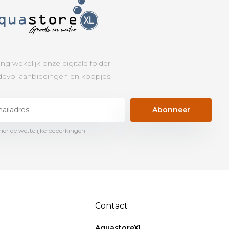
ng wekelijk onze digitale folder
evol aanbiedingen en koopjes.
Abonneer
hier de wettelijke beperkingen
Contact
AquastoreXL