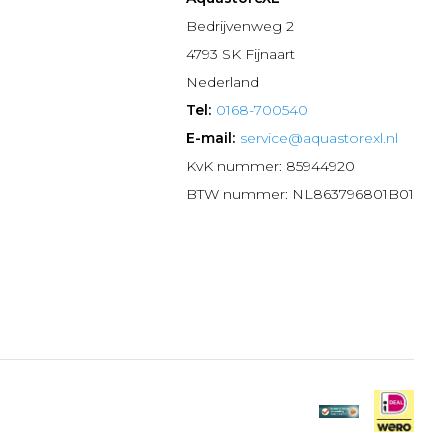
n
Bedrijvenweg 2
4793 SK Fijnaart
Nederland
Tel:
0168-700540
E-mail:
service@aquastorexl.nl
KvK nummer: 85944920
BTW nummer: NL863796801B01