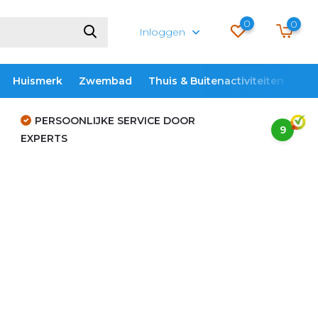
0
0
Inloggen
Huismerk
Zwembad
Thuis & Buitenactiviteiten
ME
PERSOONLIJKE SERVICE DOOR
9
EXPERTS