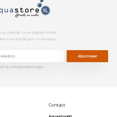
ng wekelijk onze digitale folder
evol aanbiedingen en koopjes.
Abonneer
hier de wettelijke beperkingen
Contact
AquastoreXL