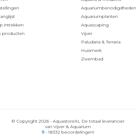
stellingen
Aquariumbenodigdhede
anglijst
Aquariumplanten
 intrekken
Aquascaping
jk producten
Vijver
Paludaria & Terraria
Huismerk
Zwembad
© Copyright 2026 - AquastoreXL De totaal leverancier
van Vijver & Aquarium
9
- 18332 beoordelingen!