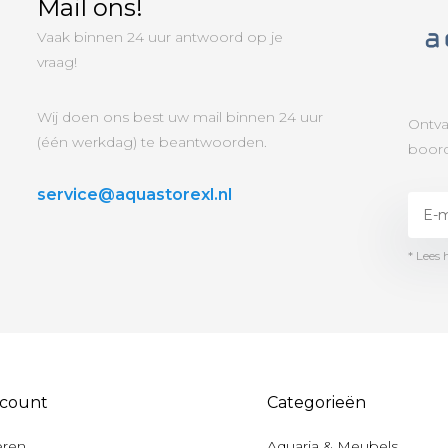
Mail ons!
Vaak binnen 24 uur antwoord op je
vraag!
Wij doen ons best uw mail binnen 24 uur
Ontva
(één werkdag) te beantwoorden.
boord
service@aquastorexl.nl
* Lees 
ccount
Categorieën
eren
Aquaria & Meubels