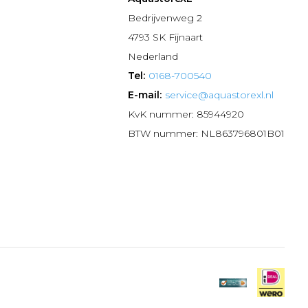
n
Bedrijvenweg 2
4793 SK Fijnaart
Nederland
Tel:
0168-700540
E-mail:
service@aquastorexl.nl
KvK nummer: 85944920
BTW nummer: NL863796801B01