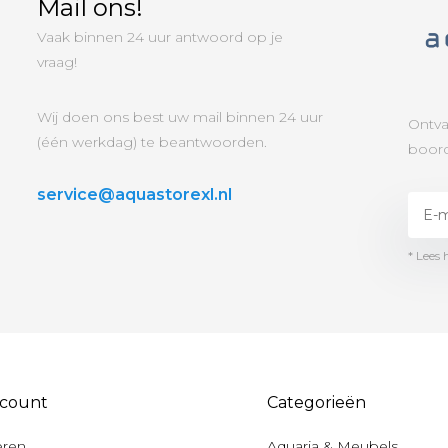
Mail ons!
Vaak binnen 24 uur antwoord op je
vraag!
Wij doen ons best uw mail binnen 24 uur
Ontva
(één werkdag) te beantwoorden.
boord
service@aquastorexl.nl
* Lees 
ccount
Categorieën
eren
Aquaria & Meubels