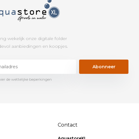
ng wekelijk onze digitale folder
evol aanbiedingen en koopjes.
Abonneer
hier de wettelijke beperkingen
Contact
AquastoreXL