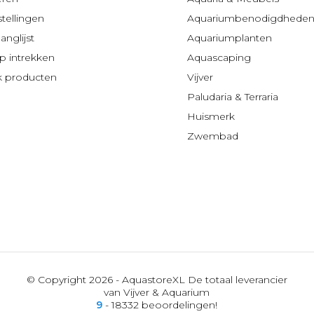
stellingen
Aquariumbenodigdhede
anglijst
Aquariumplanten
 intrekken
Aquascaping
jk producten
Vijver
Paludaria & Terraria
Huismerk
Zwembad
© Copyright 2026 - AquastoreXL De totaal leverancier
van Vijver & Aquarium
9
- 18332 beoordelingen!