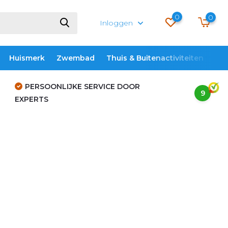
0
0
Inloggen
Huismerk
Zwembad
Thuis & Buitenactiviteiten
ME
PERSOONLIJKE SERVICE DOOR
9
EXPERTS