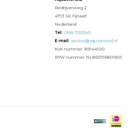
n
Bedrijvenweg 2
4793 SK Fijnaart
Nederland
Tel:
0168-700540
E-mail:
service@aquastorexl.nl
KvK nummer: 85944920
BTW nummer: NL863796801B01