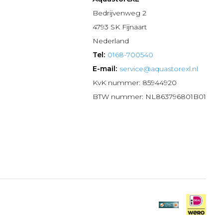
n
Bedrijvenweg 2
4793 SK Fijnaart
Nederland
Tel:
0168-700540
E-mail:
service@aquastorexl.nl
KvK nummer: 85944920
BTW nummer: NL863796801B01