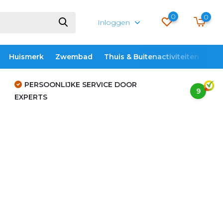
0
0
Inloggen
Huismerk
Zwembad
Thuis & Buitenactiviteiten
ME
PERSOONLIJKE SERVICE DOOR
9
EXPERTS