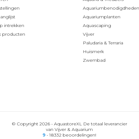
stellingen
Aquariumbenodigdhede
anglijst
Aquariumplanten
 intrekken
Aquascaping
jk producten
Vijver
Paludaria & Terraria
Huismerk
Zwembad
© Copyright 2026 - AquastoreXL De totaal leverancier
van Vijver & Aquarium
9
- 18332 beoordelingen!