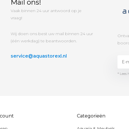
Mail ons!
Vaak binnen 24 uur antwoord op je
vraag!
Wij doen ons best uw mail binnen 24 uur
Ontva
(één werkdag) te beantwoorden.
boord
service@aquastorexl.nl
* Lees 
ccount
Categorieën
eren
Aquaria & Meubels