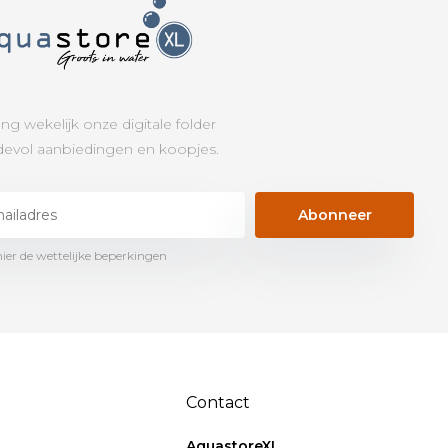
ng wekelijk onze digitale folder
evol aanbiedingen en koopjes.
Abonneer
hier de wettelijke beperkingen
Contact
AquastoreXL