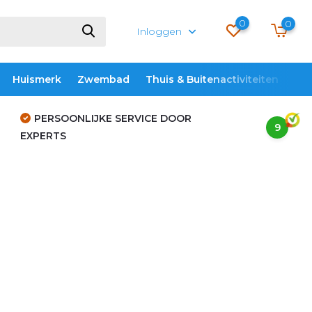
0
0
Inloggen
Huismerk
Zwembad
Thuis & Buitenactiviteiten
ME
PERSOONLIJKE SERVICE DOOR
9
EXPERTS