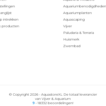
stellingen
Aquariumbenodigdhede
anglijst
Aquariumplanten
 intrekken
Aquascaping
jk producten
Vijver
Paludaria & Terraria
Huismerk
Zwembad
© Copyright 2026 - AquastoreXL De totaal leverancier
van Vijver & Aquarium
9
- 18332 beoordelingen!