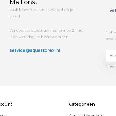
Mail ons!
Vaak binnen 24 uur antwoord op je
vraag!
Wij doen ons best uw mail binnen 24 uur
Ontva
(één werkdag) te beantwoorden.
boord
service@aquastorexl.nl
* Lees 
ccount
Categorieën
eren
Aquaria & Meubels