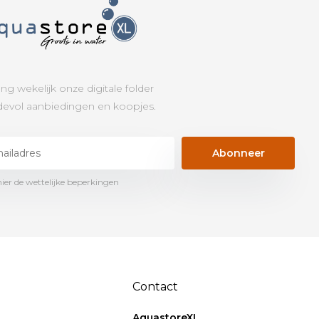
ng wekelijk onze digitale folder
evol aanbiedingen en koopjes.
Abonneer
hier de wettelijke beperkingen
Contact
AquastoreXL