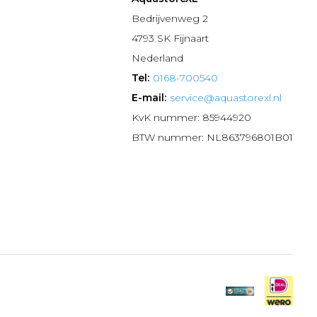
n
Bedrijvenweg 2
4793 SK Fijnaart
Nederland
Tel:
0168-700540
E-mail:
service@aquastorexl.nl
KvK nummer: 85944920
BTW nummer: NL863796801B01