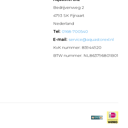
n
Bedrijvenweg 2
4793 SK Fijnaart
Nederland
Tel:
0168-700540
E-mail:
service@aquastorexl.nl
KvK nummer: 85944920
BTW nummer: NL863796801B01