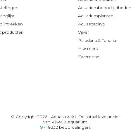
stellingen
Aquariumbenodigdhede
anglijst
Aquariumplanten
 intrekken
Aquascaping
jk producten
Vijver
Paludaria & Terraria
Huismerk
Zwembad
© Copyright 2026 - AquastoreXL De totaal leverancier
van Vijver & Aquarium
9
- 18332 beoordelingen!