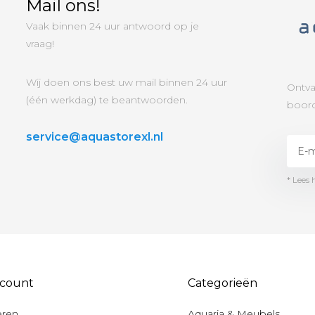
Mail ons!
Vaak binnen 24 uur antwoord op je
vraag!
Wij doen ons best uw mail binnen 24 uur
Ontva
(één werkdag) te beantwoorden.
boord
service@aquastorexl.nl
* Lees 
ccount
Categorieën
eren
Aquaria & Meubels