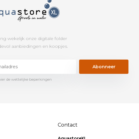
ng wekelijk onze digitale folder
evol aanbiedingen en koopjes.
Abonneer
hier de wettelijke beperkingen
Contact
AquastoreXL