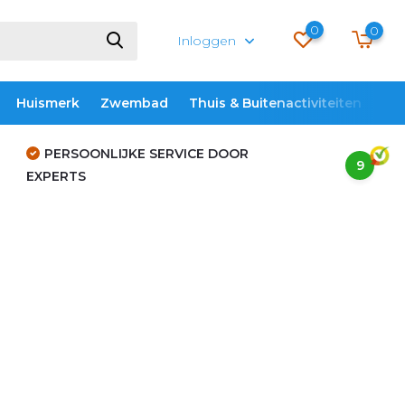
0
0
Inloggen
Huismerk
Zwembad
Thuis & Buitenactiviteiten
ME
PERSOONLIJKE SERVICE DOOR
9
EXPERTS