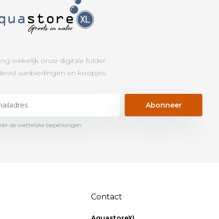
ng wekelijk onze digitale folder
evol aanbiedingen en koopjes.
Abonneer
hier de wettelijke beperkingen
Contact
AquastoreXL