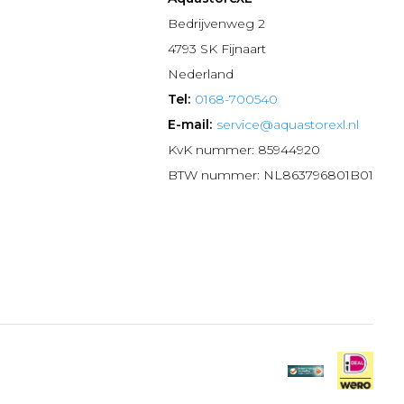
n
Bedrijvenweg 2
4793 SK Fijnaart
Nederland
Tel:
0168-700540
E-mail:
service@aquastorexl.nl
KvK nummer: 85944920
BTW nummer: NL863796801B01