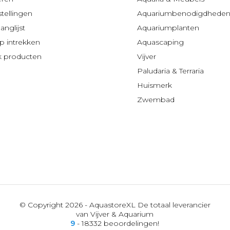
stellingen
Aquariumbenodigdhede
anglijst
Aquariumplanten
 intrekken
Aquascaping
jk producten
Vijver
Paludaria & Terraria
Huismerk
Zwembad
© Copyright 2026 - AquastoreXL De totaal leverancier
van Vijver & Aquarium
9
- 18332 beoordelingen!