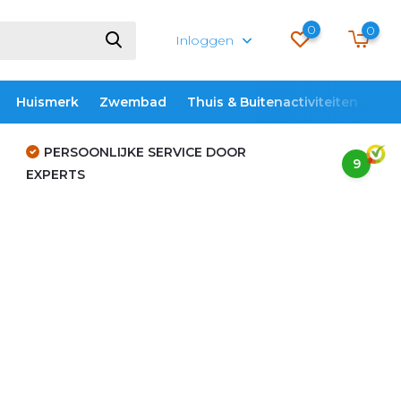
0
0
Inloggen
Huismerk
Zwembad
Thuis & Buitenactiviteiten
ME
PERSOONLIJKE SERVICE DOOR
9
EXPERTS