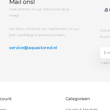
Mail ons!
Vaak binnen 24 uur antwoord op je
vraag!
Wij doen ons best uw mail binnen 24 uur
Ontva
(één werkdag) te beantwoorden.
boord
service@aquastorexl.nl
* Lees 
ccount
Categorieën
eren
Aquaria & Meubels