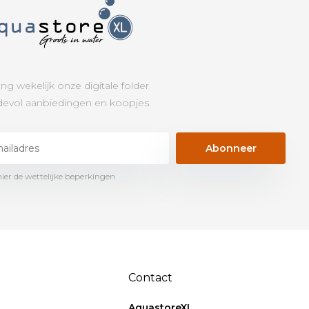
ng wekelijk onze digitale folder
evol aanbiedingen en koopjes.
Abonneer
hier de wettelijke beperkingen
Contact
AquastoreXL