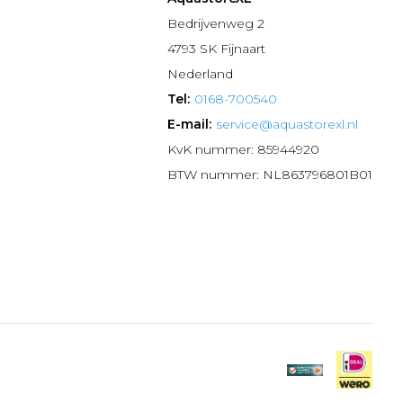
n
Bedrijvenweg 2
4793 SK Fijnaart
Nederland
Tel:
0168-700540
E-mail:
service@aquastorexl.nl
KvK nummer: 85944920
BTW nummer: NL863796801B01