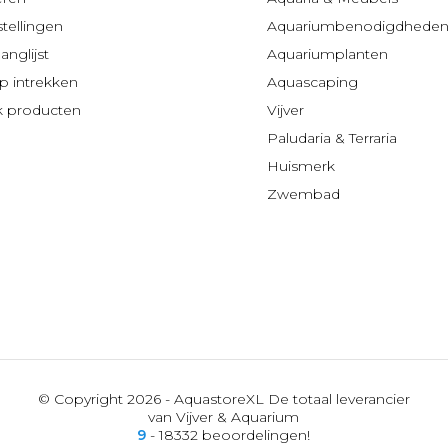
stellingen
Aquariumbenodigdhede
anglijst
Aquariumplanten
 intrekken
Aquascaping
jk producten
Vijver
Paludaria & Terraria
Huismerk
Zwembad
© Copyright 2026 - AquastoreXL De totaal leverancier
van Vijver & Aquarium
9
- 18332 beoordelingen!