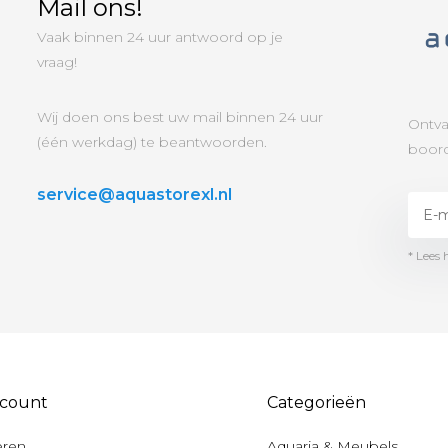
Mail ons!
Vaak binnen 24 uur antwoord op je
vraag!
Wij doen ons best uw mail binnen 24 uur
Ontva
(één werkdag) te beantwoorden.
boord
service@aquastorexl.nl
* Lees 
ccount
Categorieën
eren
Aquaria & Meubels