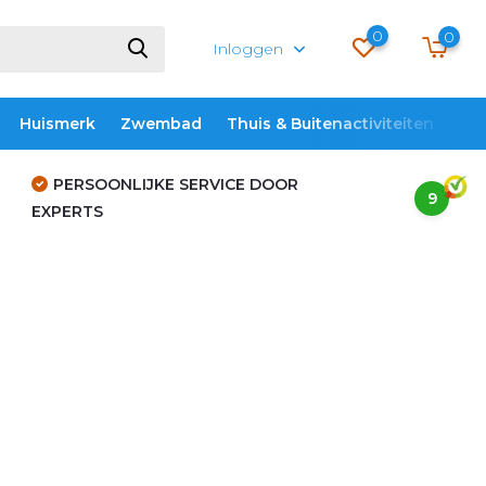
0
0
Inloggen
Huismerk
Zwembad
Thuis & Buitenactiviteiten
ME
PERSOONLIJKE SERVICE DOOR
9
EXPERTS