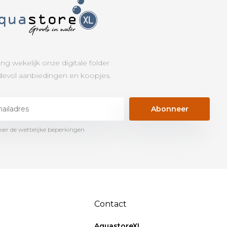
ng wekelijk onze digitale folder
evol aanbiedingen en koopjes.
Abonneer
hier de wettelijke beperkingen
Contact
AquastoreXL