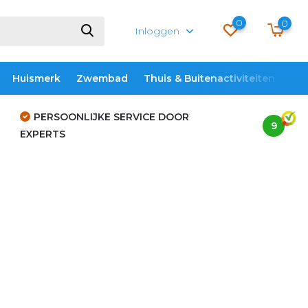
0
0
Inloggen
Huismerk
Zwembad
Thuis & Buitenactiviteiten
ME
PERSOONLIJKE SERVICE DOOR
9
EXPERTS