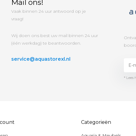
Mail ons!
Vaak binnen 24 uur antwoord op je
vraag!
Wij doen ons best uw mail binnen 24 uur
Ontva
(één werkdag) te beantwoorden.
boord
service@aquastorexl.nl
* Lees 
ccount
Categorieën
eren
Aquaria & Meubels