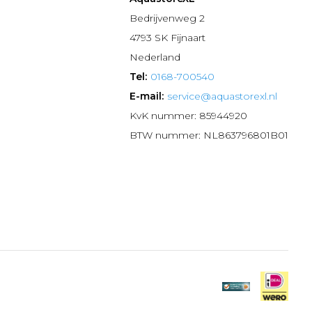
n
Bedrijvenweg 2
4793 SK Fijnaart
Nederland
Tel:
0168-700540
E-mail:
service@aquastorexl.nl
KvK nummer: 85944920
BTW nummer: NL863796801B01