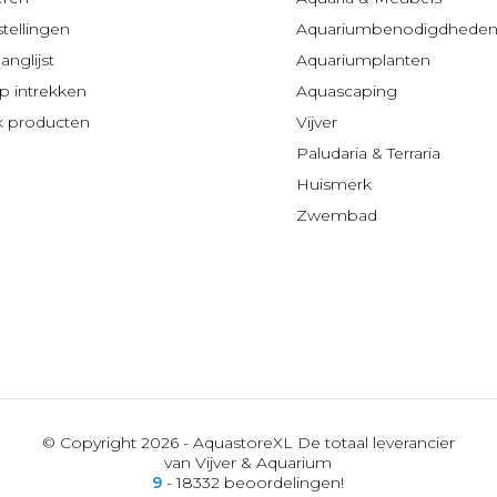
stellingen
Aquariumbenodigdhede
anglijst
Aquariumplanten
 intrekken
Aquascaping
jk producten
Vijver
Paludaria & Terraria
Huismerk
Zwembad
© Copyright 2026 - AquastoreXL De totaal leverancier
van Vijver & Aquarium
9
- 18332 beoordelingen!