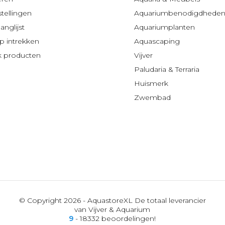
stellingen
Aquariumbenodigdhede
anglijst
Aquariumplanten
 intrekken
Aquascaping
jk producten
Vijver
Paludaria & Terraria
Huismerk
Zwembad
© Copyright 2026 - AquastoreXL De totaal leverancier
van Vijver & Aquarium
9
- 18332 beoordelingen!