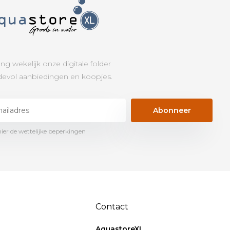
ng wekelijk onze digitale folder
evol aanbiedingen en koopjes.
Abonneer
hier de wettelijke beperkingen
Contact
AquastoreXL