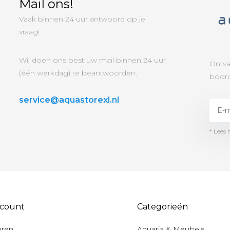
Mail ons!
Vaak binnen 24 uur antwoord op je
vraag!
Wij doen ons best uw mail binnen 24 uur
Ontva
(één werkdag) te beantwoorden.
boord
service@aquastorexl.nl
* Lees 
ccount
Categorieën
eren
Aquaria & Meubels