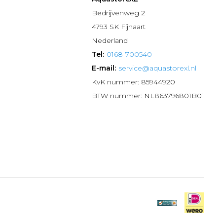
n
Bedrijvenweg 2
4793 SK Fijnaart
Nederland
Tel:
0168-700540
E-mail:
service@aquastorexl.nl
KvK nummer: 85944920
BTW nummer: NL863796801B01