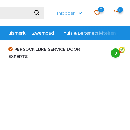
0
0
Inloggen
Huismerk
Zwembad
Thuis & Buitenactiviteiten
ME
PERSOONLIJKE SERVICE DOOR
9
EXPERTS