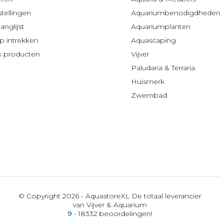
stellingen
Aquariumbenodigdhede
anglijst
Aquariumplanten
 intrekken
Aquascaping
jk producten
Vijver
Paludaria & Terraria
Huismerk
Zwembad
© Copyright 2026 - AquastoreXL De totaal leverancier
van Vijver & Aquarium
9
- 18332 beoordelingen!