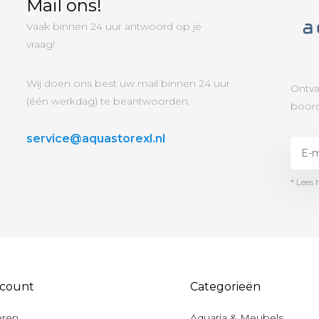
Mail ons!
Vaak binnen 24 uur antwoord op je
vraag!
Wij doen ons best uw mail binnen 24 uur
Ontva
(één werkdag) te beantwoorden.
boord
service@aquastorexl.nl
* Lees 
ccount
Categorieën
eren
Aquaria & Meubels