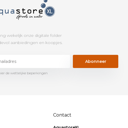
ng wekelijk onze digitale folder
evol aanbiedingen en koopjes.
Abonneer
hier de wettelijke beperkingen
Contact
AquastoreXL