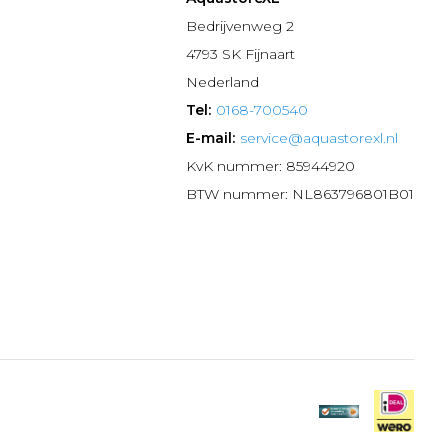
n
Bedrijvenweg 2
4793 SK Fijnaart
Nederland
Tel:
0168-700540
E-mail:
service@aquastorexl.nl
KvK nummer: 85944920
BTW nummer: NL863796801B01