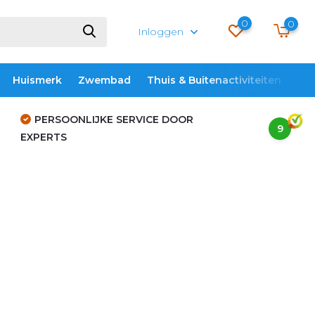
0
0
Inloggen
Huismerk
Zwembad
Thuis & Buitenactiviteiten
ME
PERSOONLIJKE SERVICE DOOR
9
EXPERTS