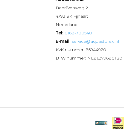
n
Bedrijvenweg 2
4793 SK Fijnaart
Nederland
Tel:
0168-700540
E-mail:
service@aquastorexl.nl
KvK nummer: 85944920
BTW nummer: NL863796801B01