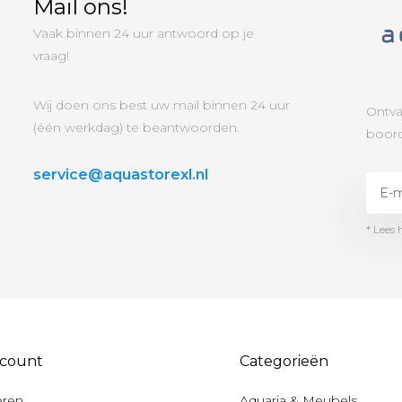
Mail ons!
Vaak binnen 24 uur antwoord op je
vraag!
Wij doen ons best uw mail binnen 24 uur
Ontva
(één werkdag) te beantwoorden.
boord
service@aquastorexl.nl
* Lees 
ccount
Categorieën
eren
Aquaria & Meubels