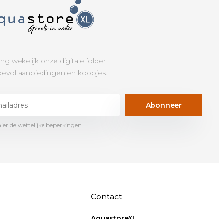
ng wekelijk onze digitale folder
evol aanbiedingen en koopjes.
Abonneer
hier de wettelijke beperkingen
Contact
AquastoreXL