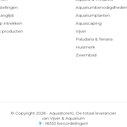
stellingen
Aquariumbenodigdhede
anglijst
Aquariumplanten
 intrekken
Aquascaping
jk producten
Vijver
Paludaria & Terraria
Huismerk
Zwembad
© Copyright 2026 - AquastoreXL De totaal leverancier
van Vijver & Aquarium
9
- 18332 beoordelingen!