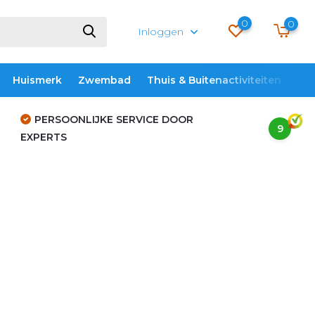
0
0
Inloggen
Huismerk
Zwembad
Thuis & Buitenactiviteiten
ME
PERSOONLIJKE SERVICE DOOR
9
EXPERTS