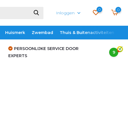
0
0
Inloggen
Huismerk
Zwembad
Thuis & Buitenactiviteiten
ME
PERSOONLIJKE SERVICE DOOR
9
EXPERTS