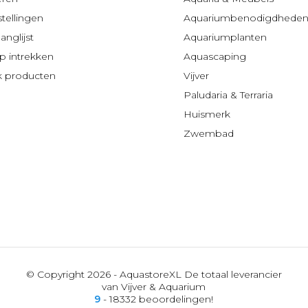
stellingen
Aquariumbenodigdhede
anglijst
Aquariumplanten
 intrekken
Aquascaping
jk producten
Vijver
Paludaria & Terraria
Huismerk
Zwembad
© Copyright 2026 - AquastoreXL De totaal leverancier
van Vijver & Aquarium
9
- 18332 beoordelingen!