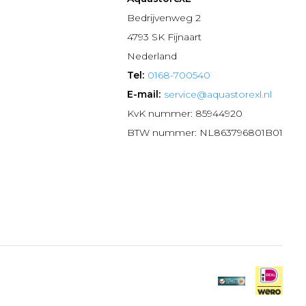
n
Bedrijvenweg 2
4793 SK Fijnaart
Nederland
Tel:
0168-700540
E-mail:
service@aquastorexl.nl
KvK nummer: 85944920
BTW nummer: NL863796801B01