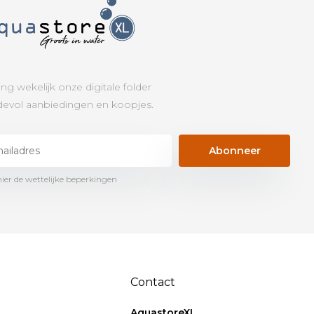
ng wekelijk onze digitale folder
evol aanbiedingen en koopjes.
Abonneer
hier de wettelijke beperkingen
Contact
AquastoreXL