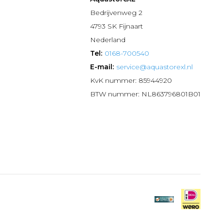
n
Bedrijvenweg 2
4793 SK Fijnaart
Nederland
Tel:
0168-700540
E-mail:
service@aquastorexl.nl
KvK nummer: 85944920
BTW nummer: NL863796801B01