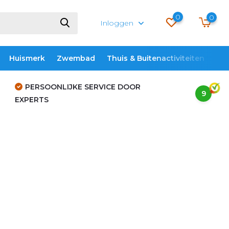
0
0
Inloggen
Huismerk
Zwembad
Thuis & Buitenactiviteiten
ME
PERSOONLIJKE SERVICE DOOR
9
EXPERTS