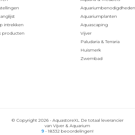
stellingen
Aquariumbenodigdhede
anglijst
Aquariumplanten
 intrekken
Aquascaping
jk producten
Vijver
Paludaria & Terraria
Huismerk
Zwembad
© Copyright 2026 - AquastoreXL De totaal leverancier
van Vijver & Aquarium
9
- 18332 beoordelingen!