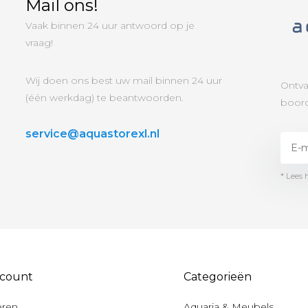
Mail ons!
Vaak binnen 24 uur antwoord op je
vraag!
Wij doen ons best uw mail binnen 24 uur
Ontva
(één werkdag) te beantwoorden.
boord
service@aquastorexl.nl
* Lees 
ccount
Categorieën
eren
Aquaria & Meubels