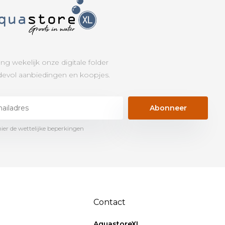
ng wekelijk onze digitale folder
evol aanbiedingen en koopjes.
Abonneer
hier de wettelijke beperkingen
Contact
AquastoreXL