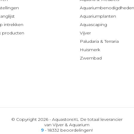
stellingen
Aquariumbenodigdhede
anglijst
Aquariumplanten
 intrekken
Aquascaping
jk producten
Vijver
Paludaria & Terraria
Huismerk
Zwembad
© Copyright 2026 - AquastoreXL De totaal leverancier
van Vijver & Aquarium
9
- 18332 beoordelingen!