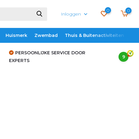
0
0
Inloggen
Huismerk
Zwembad
Thuis & Buitenactiviteiten
ME
PERSOONLIJKE SERVICE DOOR
9
EXPERTS