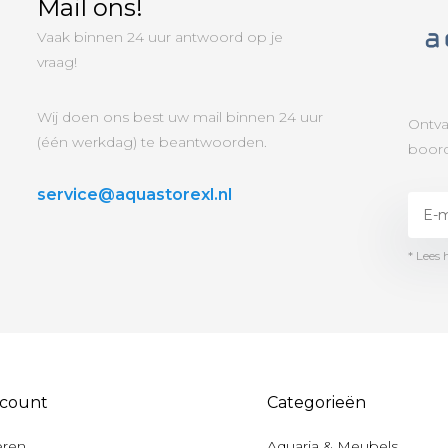
Mail ons!
Vaak binnen 24 uur antwoord op je
vraag!
Wij doen ons best uw mail binnen 24 uur
Ontva
(één werkdag) te beantwoorden.
boord
service@aquastorexl.nl
* Lees 
ccount
Categorieën
eren
Aquaria & Meubels