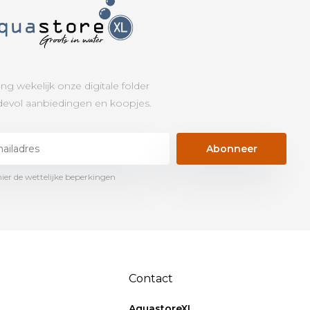
ng wekelijk onze digitale folder
evol aanbiedingen en koopjes.
Abonneer
hier de wettelijke beperkingen
Contact
AquastoreXL