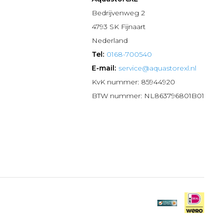
n
Bedrijvenweg 2
4793 SK Fijnaart
Nederland
Tel:
0168-700540
E-mail:
service@aquastorexl.nl
KvK nummer: 85944920
BTW nummer: NL863796801B01