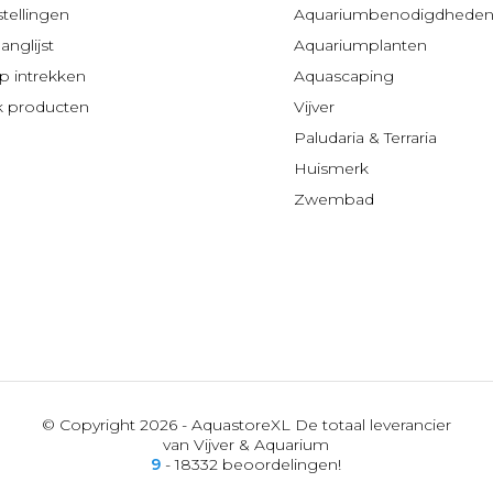
stellingen
Aquariumbenodigdhede
anglijst
Aquariumplanten
 intrekken
Aquascaping
jk producten
Vijver
Paludaria & Terraria
Huismerk
Zwembad
© Copyright 2026 - AquastoreXL De totaal leverancier
van Vijver & Aquarium
9
- 18332 beoordelingen!