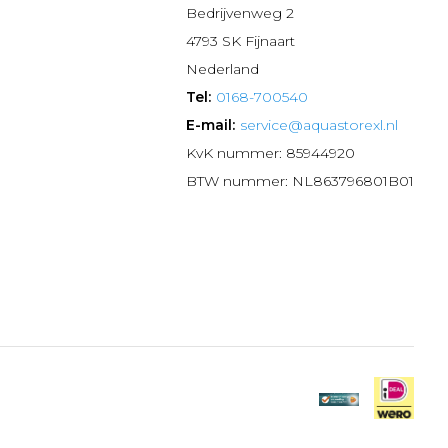
n
Bedrijvenweg 2
4793 SK Fijnaart
Nederland
Tel:
0168-700540
E-mail:
service@aquastorexl.nl
KvK nummer: 85944920
BTW nummer: NL863796801B01