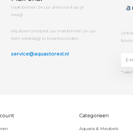
Vaak binnen 24 uur antwoord op je
vraag!
Wij doen ons best uw mail binnen 24 uur
Ontva
(één werkdag) te beantwoorden.
boord
service@aquastorexl.nl
* Lees 
ccount
Categorieën
eren
Aquaria & Meubels