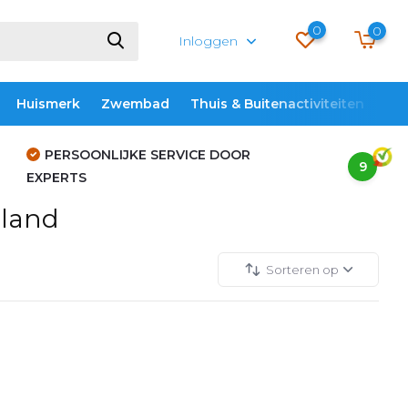
0
0
Inloggen
Huismerk
Zwembad
Thuis & Buitenactiviteiten
ME
PERSOONLIJKE SERVICE DOOR
9
EXPERTS
iland
Sorteren op