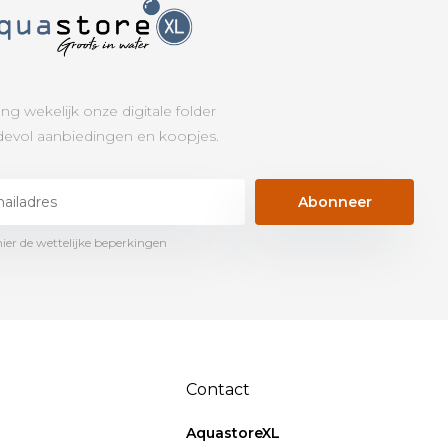
ng wekelijk onze digitale folder
evol aanbiedingen en koopjes.
Abonneer
hier de wettelijke beperkingen
Contact
AquastoreXL