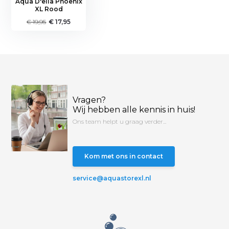
Aqua D'ella Phoenix
XL Rood
€ 19,95
€ 17,95
Vragen?
Wij hebben alle kennis in huis!
Ons team helpt u graag verder...
Kom met ons in contact
service@aquastorexl.nl