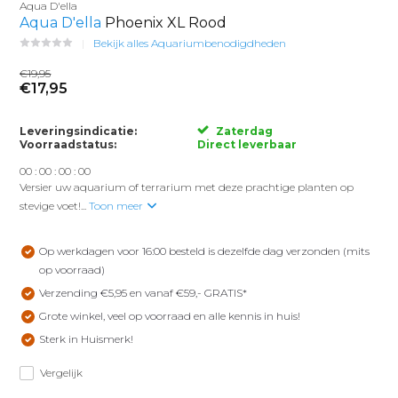
Aqua D'ella
Aqua D'ella
Phoenix XL Rood
Bekijk alles Aquariumbenodigdheden
€19,95
€17,95
Leveringsindicatie:
Zaterdag
Voorraadstatus:
Direct leverbaar
0
0
:
0
0
:
0
0
:
0
0
Versier uw aquarium of terrarium met deze prachtige planten op
stevige voet!...
Toon meer
Op werkdagen voor 16:00 besteld is dezelfde dag verzonden (mits
op voorraad)
Verzending €5,95 en vanaf €59,- GRATIS*
Grote winkel, veel op voorraad en alle kennis in huis!
Sterk in Huismerk!
Vergelijk